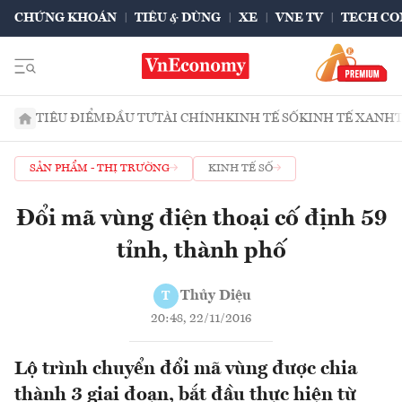
CHỨNG KHOÁN
TIÊU & DÙNG
XE
VNE TV
TECH CO
TIÊU ĐIỂM
ĐẦU TƯ
TÀI CHÍNH
KINH TẾ SỐ
KINH TẾ XANH
SẢN PHẨM - THỊ TRƯỜNG
KINH TẾ SỐ
Đổi mã vùng điện thoại cố định 59
tỉnh, thành phố
Thủy Diệu
T
20:48, 22/11/2016
Lộ trình chuyển đổi mã vùng được chia
thành 3 giai đoạn, bắt đầu thực hiện từ