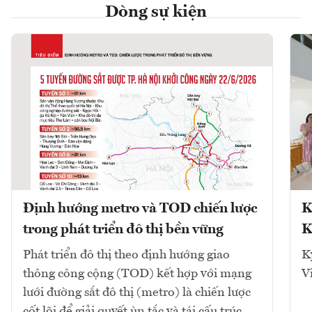
Dòng sự kiện
Định hướng metro và TOD chiến lược
K
trong phát triển đô thị bền vững
K
Phát triển đô thị theo định hướng giao
K
thông công cộng (TOD) kết hợp với mạng
V
lưới đường sắt đô thị (metro) là chiến lược
cốt lõi để giải quyết ùn tắc và tái cấu trúc