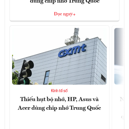
dùng chip nhớ Trung Quốc
Đọc ngay
Kinh tế số
Thiếu hụt bộ nhớ, HP, Asus và
Ngâ
Acer dùng chip nhớ Trung Quốc
nề
quả