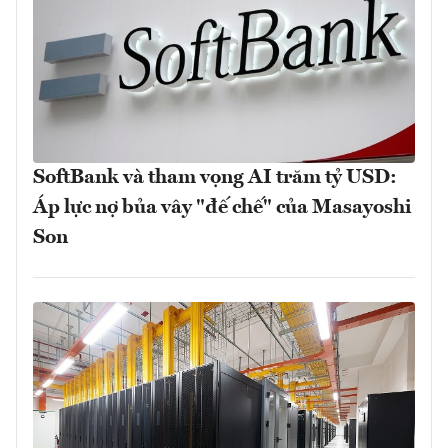
SoftBank và tham vọng AI trăm tỷ USD:
Áp lực nợ bủa vây "đế chế" của Masayoshi
Son