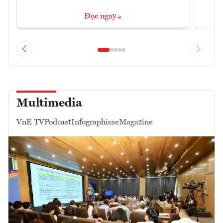
Đọc ngay
Multimedia
VnE TV
Podcast
Infographics
eMagazine