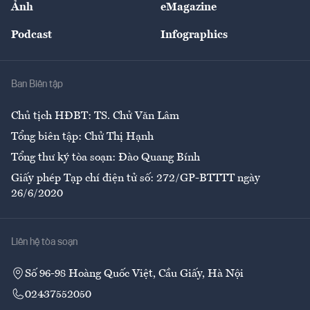
Ảnh
eMagazine
Đẹp +
An sinh
Podcast
Infographics
Giải trí
Y tế
Nhà
Ban Biên tập
Ẩm thực
Chủ tịch HĐBT: TS. Chử Văn Lâm
Tổng biên tập: Chử Thị Hạnh
Tổng thư ký tòa soạn: Đào Quang Bính
Giấy phép Tạp chí điện tử số: 272/GP-BTTTT ngày
26/6/2020
Liên hệ tòa soạn
Số 96-98 Hoàng Quốc Việt, Cầu Giấy, Hà Nội
02437552050