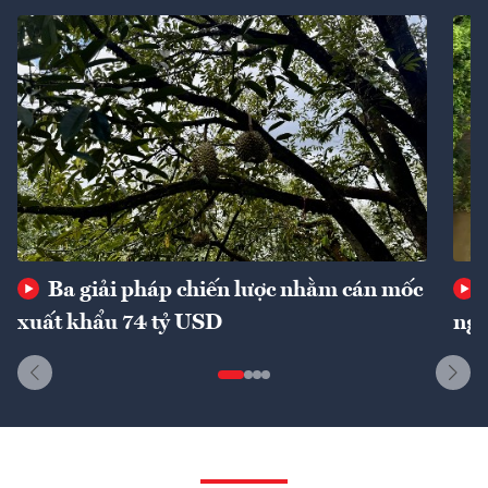
Ba giải pháp chiến lược nhằm cán mốc
xuất khẩu 74 tỷ USD
ngu