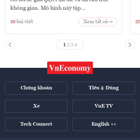
không gian. Mô hình này tập...
10
bài viết
Xem tất cả
2
1
2
3
4
Chứng khoán
Tiêu & Dùng
Xe
VnE TV
Tech Connect
English ++