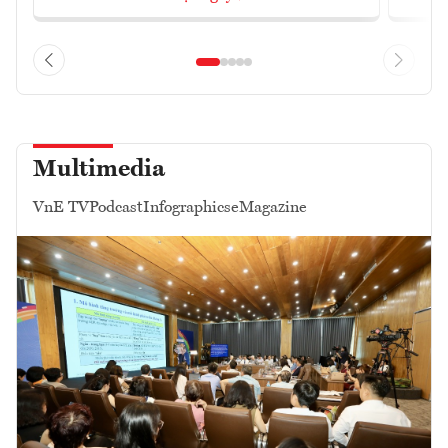
Multimedia
VnE TV
Podcast
Infographics
eMagazine