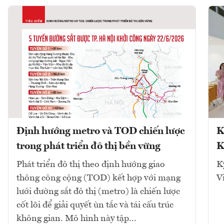
Định hướng metro và TOD chiến lược
K
trong phát triển đô thị bền vững
K
Phát triển đô thị theo định hướng giao
K
thông công cộng (TOD) kết hợp với mạng
V
lưới đường sắt đô thị (metro) là chiến lược
cốt lõi để giải quyết ùn tắc và tái cấu trúc
không gian. Mô hình này tập...