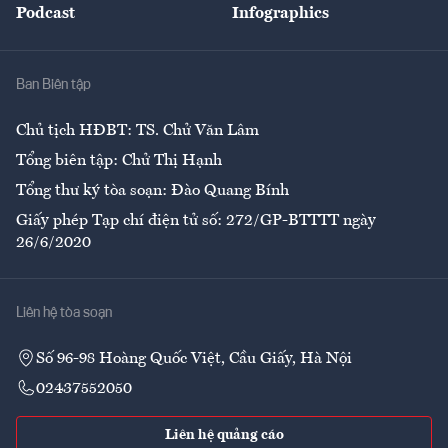
Podcast
Infographics
Giải trí
Y tế
Nhà
Ban Biên tập
Ẩm thực
Chủ tịch HĐBT: TS. Chử Văn Lâm
Tổng biên tập: Chử Thị Hạnh
Tổng thư ký tòa soạn: Đào Quang Bính
Giấy phép Tạp chí điện tử số: 272/GP-BTTTT ngày
26/6/2020
Liên hệ tòa soạn
Số 96-98 Hoàng Quốc Việt, Cầu Giấy, Hà Nội
02437552050
Liên hệ quảng cáo