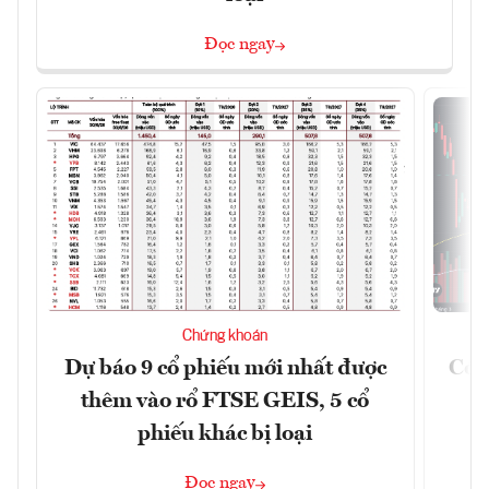
Đọc ngay
Chứng khoán
Dự báo 9 cổ phiếu mới nhất được
Có t
thêm vào rổ FTSE GEIS, 5 cổ
phiếu khác bị loại
Đọc ngay