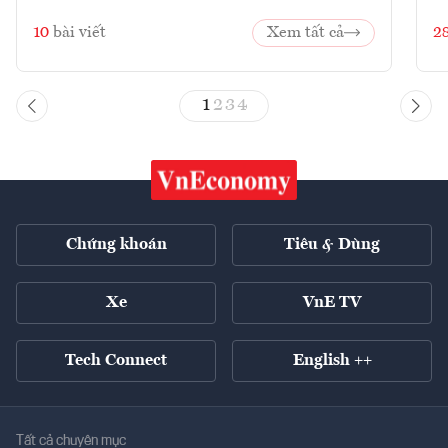
10
bài viết
Xem tất cả
2
1
2
3
4
Chứng khoán
Tiêu & Dùng
Xe
VnE TV
Tech Connect
English ++
Tất cả chuyên mục