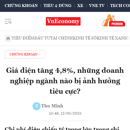
CHỨNG KHOÁN
TIÊU & DÙNG
XE
VNE TV
TECH CO
TIÊU ĐIỂM
ĐẦU TƯ
TÀI CHÍNH
KINH TẾ SỐ
KINH TẾ XANH
CHỨNG KHOÁN
Giá điện tăng 4,8%, những doanh
nghiệp ngành nào bị ảnh hưởng
tiêu cực?
Thu Minh
T
13:49, 12/05/2025
Chi phí điện chiến tỷ trọng lớn trong chi