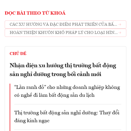
ĐỌC BÀI THEO TỪ KHOÁ
CÁC XU HƯỚNG VÀ ĐẶC ĐIỂM PHÁT TRIỂN CỦA BẤT
ĐỘNG SẢN NGHỈ DƯỠNG
HOÀN THIỆN KHUÔN KHỔ PHÁP LÝ CHO LOẠI HÌNH
BẤT ĐỘNG SẢN NGHỈ DƯỠNG
CHỦ ĐỀ
Nhận diện xu hướng thị trường bất động
sản nghỉ dưỡng trong bối cảnh mới
“Lằn ranh đỏ” cho những doanh nghiệp không
có nghề đi làm bất động sản du lịch
Thị trường bất động sản nghỉ dưỡng: Thay đổi
đáng kinh ngạc