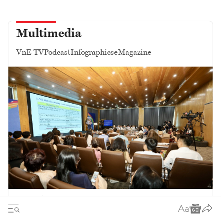
Multimedia
VnE TV
Podcast
Infographics
eMagazine
Để quyết sách tạo ra tăng trưởng:
Nâng cao hiệu quả tổ chức thực hiện các