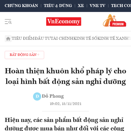
CHỨNG KHOÁN
TIÊU & DÙNG
XE
VNE TV
TECH CO
TIÊU ĐIỂM
ĐẦU TƯ
TÀI CHÍNH
KINH TẾ SỐ
KINH TẾ XANH
BẤT ĐỘNG SẢN
Hoàn thiện khuôn khổ pháp lý cho
loại hình bất động sản nghỉ dưỡng
Đỗ Phong
Đ
19:02, 15/11/2021
Hiện nay, các sản phẩm bất động sản nghỉ
dưỡng được mua bán như đối với các công