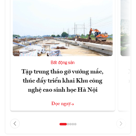
Bất động sản
Tập trung tháo gỡ vướng mắc,
Xâ
thúc đẩy triển khai Khu công
nâ
nghệ cao sinh học Hà Nội
Đọc ngay