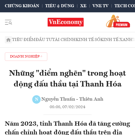
CHỨNG KHOÁN
TIÊU & DÙNG
XE
VNE TV
TECH CO
TIÊU ĐIỂM
ĐẦU TƯ
TÀI CHÍNH
KINH TẾ SỐ
KINH TẾ XANH
DOANH NGHIỆP
Những "điểm nghẽn" trong hoạt
động đấu thầu tại Thanh Hóa
Nguyễn Thuấn - Thiên Anh
N
08:08, 07/02/2024
Năm 2023, tỉnh Thanh Hóa đã tăng cường
chấn chỉnh hoạt động đấu thầu trên địa