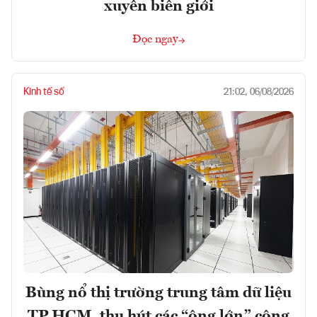
xuyên biên giới
Đọc ngay
Kinh tế số
21:02, 06/08/2026
Bùng nổ thị trường trung tâm dữ liệu
TP.HCM, thu hút các “ông lớn” công