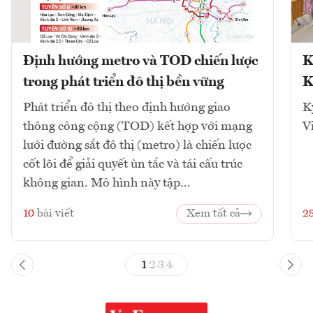
Định hướng metro và TOD chiến lược
K
trong phát triển đô thị bền vững
K
Phát triển đô thị theo định hướng giao
K
thông công cộng (TOD) kết hợp với mạng
V
lưới đường sắt đô thị (metro) là chiến lược
cốt lõi để giải quyết ùn tắc và tái cấu trúc
không gian. Mô hình này tập...
10
bài viết
Xem tất cả
2
1
2
3
4