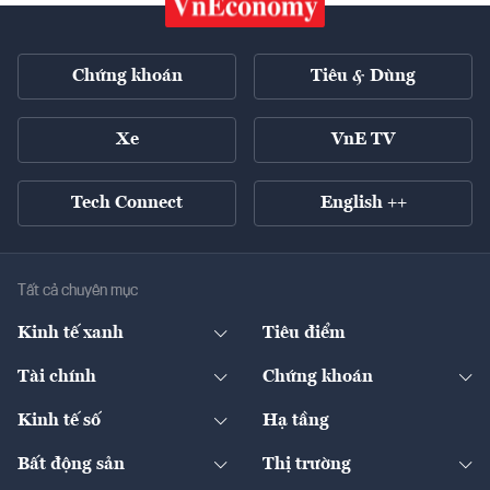
Chứng khoán
Tiêu & Dùng
Xe
VnE TV
Tech Connect
English ++
Tất cả chuyên mục
Kinh tế xanh
Tiêu điểm
Chuyển động xanh
Tài chính
Chứng khoán
Pháp lý
Ngân hàng
Doanh nghiệp niêm yết
Kinh tế số
Hạ tầng
Thương hiệu xanh
Thị trường vốn
Thị trường
Sản phẩm - Thị trường
Bất động sản
Thị trường
Diễn đàn
Thuế
Đầu tư
Tài sản số