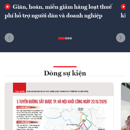
Giãn, hoãn, miễn giảm hàng loạt thuế
phí hỗ trợ người dân và doanh nghiệp
kin
Dòng sự kiện