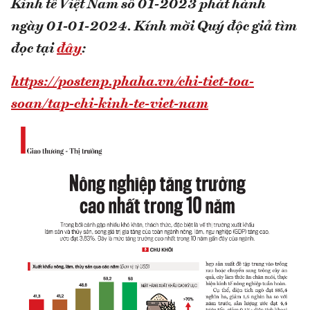
Kinh tế Việt Nam số 01-2023 phát hành
ngày 01-01-2024.
Kính mời Quý độc giả tìm
đọc tại
đây
:
https://postenp.phaha.vn/chi-tiet-toa-
soan/tap-chi-kinh-te-viet-nam