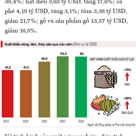
38,4%; hạt điều 3,63 tỷ USD, tăng 17,6%; cà
phê 4,18 tỷ USD, tăng 3,1%; tôm 3,38 tỷ USD,
giảm 21,7%; gỗ và sản phẩm gỗ 13,37 tỷ USD,
giảm 16,5%.