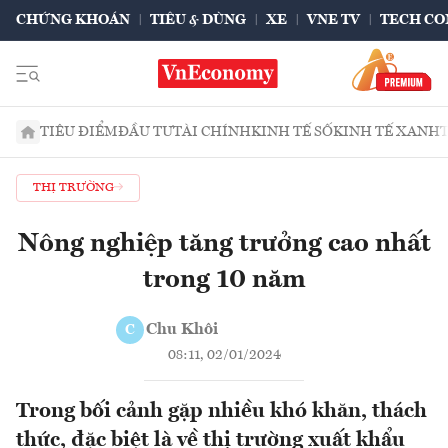
CHỨNG KHOÁN
TIÊU & DÙNG
XE
VNE TV
TECH CO
TIÊU ĐIỂM
ĐẦU TƯ
TÀI CHÍNH
KINH TẾ SỐ
KINH TẾ XANH
THỊ TRƯỜNG
Nông nghiệp tăng trưởng cao nhất
trong 10 năm
Chu Khôi
C
08:11, 02/01/2024
Trong bối cảnh gặp nhiều khó khăn, thách
thức, đặc biệt là về thị trường xuất khẩu