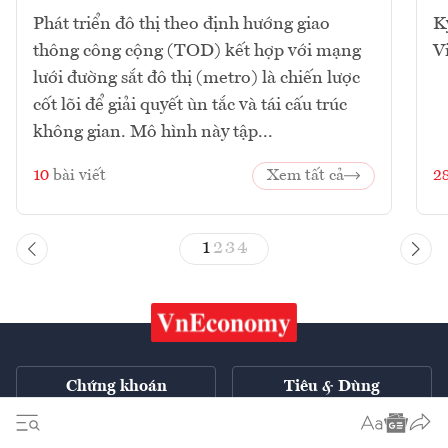
Phát triển đô thị theo định hướng giao
K
thông công cộng (TOD) kết hợp với mạng
V
lưới đường sắt đô thị (metro) là chiến lược
cốt lõi để giải quyết ùn tắc và tái cấu trúc
không gian. Mô hình này tập...
10
bài viết
Xem tất cả
2
1
2
3
4
Chứng khoán
Tiêu & Dùng
Xe
VnE TV