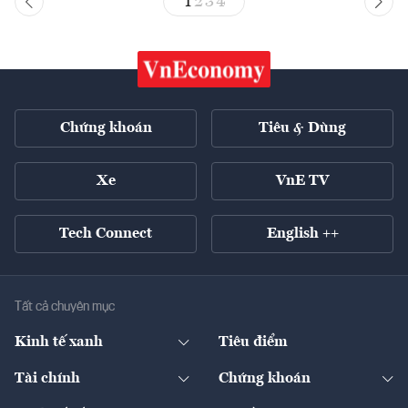
1
2
3
4
Chứng khoán
Tiêu & Dùng
Xe
VnE TV
Tech Connect
English ++
Tất cả chuyên mục
Kinh tế xanh
Tiêu điểm
Chuyển động xanh
Tài chính
Chứng khoán
Pháp lý
Ngân hàng
Doanh nghiệp niêm yết