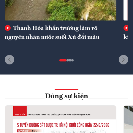
Thanh Hóa khẩn trương làm rõ
nguyên nhân nước suối Xú đổi màu
kin
Dòng sự kiện