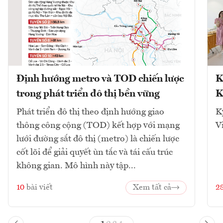
Định hướng metro và TOD chiến lược
K
trong phát triển đô thị bền vững
K
Phát triển đô thị theo định hướng giao
K
thông công cộng (TOD) kết hợp với mạng
V
lưới đường sắt đô thị (metro) là chiến lược
cốt lõi để giải quyết ùn tắc và tái cấu trúc
không gian. Mô hình này tập...
10
bài viết
Xem tất cả
2