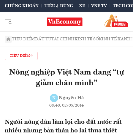
CHỨNG KHOÁN
TIÊU & DÙNG
XE
VNE TV
TECH CO
TIÊU ĐIỂM
ĐẦU TƯ
TÀI CHÍNH
KINH TẾ SỐ
KINH TẾ XANH
TIÊU ĐIỂM
Nông nghiệp Việt Nam đang “tự
giẫm chân mình”
Nguyên Hà
N
06:43, 02/05/2014
Người nông dân làm lợi cho đất nước rất
nhiều nhưng bản thân họ lại thua thiệt