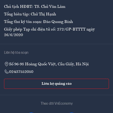
Chủ tịch HĐBT: TS. Chử Văn Lâm
Tổng biên tập: Chử Thị Hạnh
Tổng thư ký tòa soạn: Đào Quang Bính
Giấy phép Tạp chí điện tử số: 272/GP-BTTTT ngày
26/6/2020
Liên hệ tòa soạn
Số 96-98 Hoàng Quốc Việt, Cầu Giấy, Hà Nội
02437552050
Liên hệ quảng cáo
Theo dõi VnEconomy