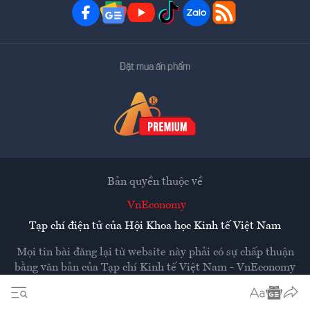
Đặt mua ấn phẩm
Bản quyền thuộc về
VnEconomy
Tạp chí điện tử của Hội Khoa học Kinh tế Việt Nam
Mọi tin bài đăng lại từ website này phải có sự chấp thuận
bằng văn bản của
Tạp chí Kinh tế Việt Nam - VnEconomy
Các trang liên kết ra ngoài sẽ được mở ra ở cửa sổ mới.
VnEconomy không chịu trách nhiệm nội dung các trang