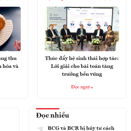
ung thu
Thúc đẩy hệ sinh thái hợp tác:
n hóa và
Lời giải cho bài toán tăng
trưởng bền vững
Đọc ngay
Đọc nhiều
BCG và BCR bị hủy tư cách