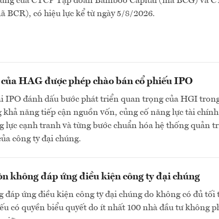
chúng của CTCP Tập đoàn Bamboo Capital (mã BCG) và 
 BCR), có hiệu lực kể từ ngày 5/8/2026.
n của HAG được phép chào bán cổ phiếu IPO
ai IPO đánh dấu bước phát triển quan trọng của HGI tron
 khả năng tiếp cận nguồn vốn, củng cố năng lực tài chính
 lực cạnh tranh và từng bước chuẩn hóa hệ thống quản tr
của công ty đại chúng.
n không đáp ứng điều kiện công ty đại chúng
 đáp ứng điều kiện công ty đại chúng do không có đủ tối 
ếu có quyền biểu quyết do ít nhất 100 nhà đầu tư không p