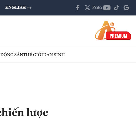
ENGLISH ++
 ĐỘNG SẢN
THẾ GIỚI
DÂN SINH
chiến lược