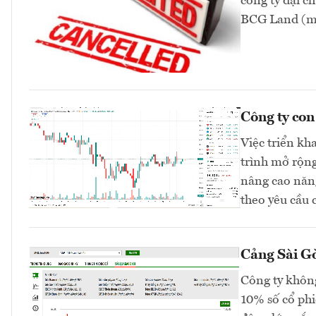
công ty đại 
BCG Land (mã
Công ty co
Việc triển kh
trình mở rộng
nâng cao năng
theo yêu cầu 
Cảng Sài Gò
Công ty không
10% số cổ phi