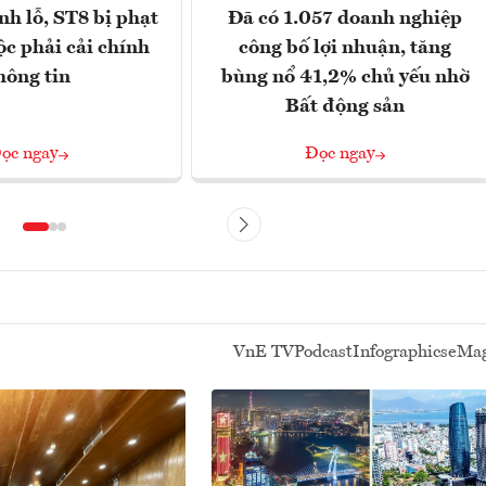
nh lỗ, ST8 bị phạt
Đã có 1.057 doanh nghiệp
ộc phải cải chính
công bố lợi nhuận, tăng
hông tin
bùng nổ 41,2% chủ yếu nhờ
Bất động sản
ọc ngay
Đọc ngay
VnE TV
Podcast
Infographics
eMag