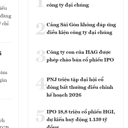
1
công ty đại chúng
hiếu
 đăng
2
 chỉ
Cảng Sài Gòn không đáp ứng
điều kiện công ty đại chúng
3
Công ty con của HAG được
i
phép chào bán cổ phiếu IPO
 năm
4
PNJ triệu tập đại hội cổ
Ngân
đông bất thường điều chỉnh
kế hoạch 2026
5
IPO 18,8 triệu cổ phiếu HGI,
dự kiến huy động 1.139 tỷ
ch
đồng