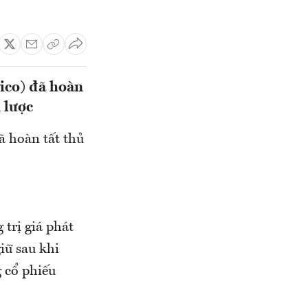
ico) đã hoàn
 lược
ã hoàn tất thủ
trị giá phát
iữ sau khi
 cổ phiếu