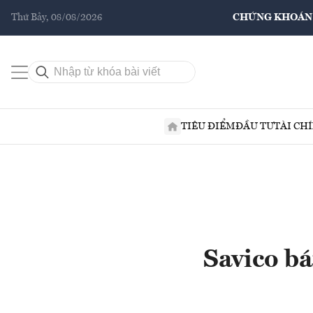
Thứ Bảy, 08/08/2026
CHỨNG KHOÁN
TIÊU ĐIỂM
ĐẦU TƯ
TÀI CH
Savico bá