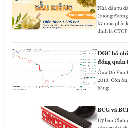
Nhà đầu tư đă
(tương đương 
ký mua phải l
định là CTC
DGC bổ nhi
đồng quản t
Ông Đỗ Văn Đ
2013. Còn ông
hàng.
BCG và BCR 
Ủy ban Chứng