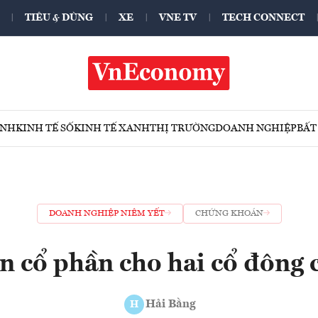
TIÊU & DÙNG
XE
VNE TV
TECH CONNECT
ÍNH
KINH TẾ SỐ
KINH TẾ XANH
THỊ TRƯỜNG
DOANH NGHIỆP
BẤT
DOANH NGHIỆP NIÊM YẾT
CHỨNG KHOÁN
n cổ phần cho hai cổ đông 
Hải Bằng
H