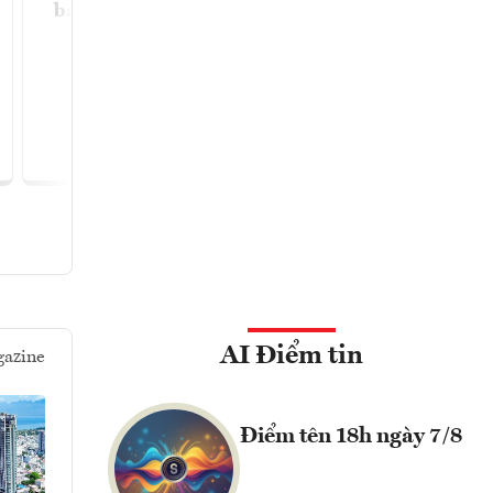
bán 25 triệu cổ phiếu riêng
đồng quản t
lẻ
mua 100.0
Đọc ngay
Đọc
AI Điểm tin
azine
Điểm tên 18h ngày 7/8