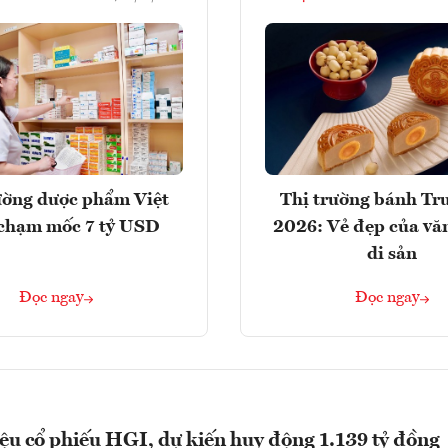
ường dược phẩm Việt
Thị trường bánh Tr
chạm mốc 7 tỷ USD
2026: Vẻ đẹp của vă
di sản
Đọc ngay
Đọc ngay
iệu cổ phiếu HGI, dự kiến huy động 1.139 tỷ đồng