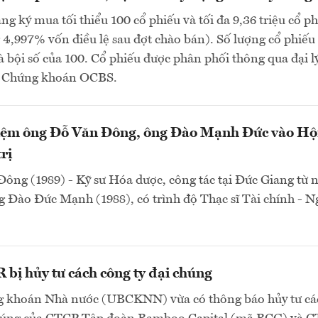
ng ký mua tối thiểu 100 cổ phiếu và tối đa 9,36 triệu cổ p
4,997% vốn điều lệ sau đợt chào bán). Số lượng cổ phiếu
à bội số của 100. Cổ phiếu được phân phối thông qua đại lý
P Chứng khoán OCBS.
ệm ông Đỗ Văn Đông, ông Đào Mạnh Đức vào Hộ
rị
ông (1989) - Kỹ sư Hóa dược, công tác tại Đức Giang từ
 Đào Đức Mạnh (1988), có trình độ Thạc sĩ Tài chính - 
bị hủy tư cách công ty đại chúng
 khoán Nhà nước (UBCKNN) vừa có thông báo hủy tư cá