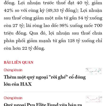
đồng. Lợi nhuận trước thuế đạt 40 tỷ, giảm
42% so với cùng kỳ (69,33 tỷ đồng); Lợi nhuận
sau thuế cũng giảm một nửa từ gần 54 tỷ xuống
còn 27 tỷ; lãi ròng lao dốc 98% xuống mốc 700
triệu đồng. Qua đó, lợi nhuận sau thuế chưa
phân phối giảm mạnh từ gần 128 tỷ xuống chỉ
còn hơn 22 tỷ đồng.
BÀI LIÊN QUAN
Chứng khoán
Thêm một quỹ ngoại "rời ghế" cổ đông
lớn của HAX
Chứng khoán
Quỹ ngoại Pyn Elite Fund vừa bán ra