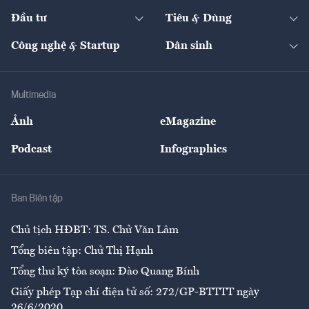
Dự án
Công nghiệp
Chuyển động 24h
Đối thoại
The Guide
Video
Đầu tư
Tiêu & Dùng
Quản trị số
Cafe BĐS
Thị trường
Kinh doanh
Kết nối
Tạp chí kinh tế Việt Nam
eMagazine
Nhà đầu tư
Du lịch
Công nghệ & Startup
Dân sinh
Tư vấn
Nông sản
Doanh nhân
Tư vấn Tiêu & Dùng
Infographics
Hạ tầng
Sức khỏe
Khung pháp lý
Doanh nghiệp
Địa phương
Thị trường
Bảo hiểm
Multimedia
Sự kiện
Nhân lực
Ảnh
eMagazine
Đẹp +
An sinh
Podcast
Infographics
Giải trí
Y tế
Nhà
Ban Biên tập
Ẩm thực
Chủ tịch HĐBT: TS. Chử Văn Lâm
Tổng biên tập: Chử Thị Hạnh
Tổng thư ký tòa soạn: Đào Quang Bính
Giấy phép Tạp chí điện tử số: 272/GP-BTTTT ngày
26/6/2020