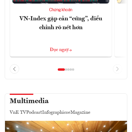
Chứng khoán
VN-Index gặp cản “cứng”, điều
B
chỉnh rõ nét hơn
Đọc ngay
Multimedia
VnE TV
Podcast
Infographics
eMagazine