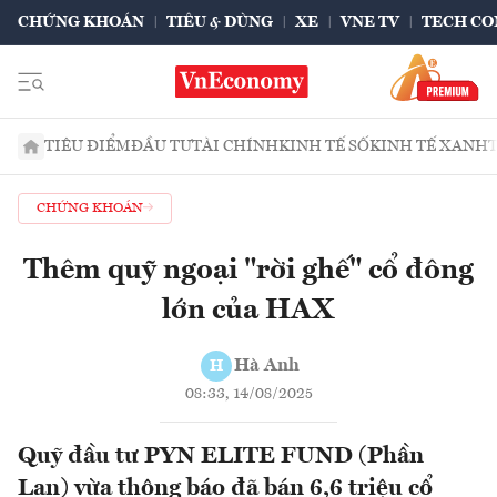
CHỨNG KHOÁN
TIÊU & DÙNG
XE
VNE TV
TECH CO
TIÊU ĐIỂM
ĐẦU TƯ
TÀI CHÍNH
KINH TẾ SỐ
KINH TẾ XANH
CHỨNG KHOÁN
Thêm quỹ ngoại "rời ghế" cổ đông
lớn của HAX
Hà Anh
H
08:33, 14/08/2025
Quỹ đầu tư PYN ELITE FUND (Phần
Lan) vừa thông báo đã bán 6,6 triệu cổ