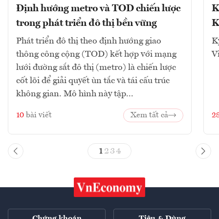
Định hướng metro và TOD chiến lược
K
trong phát triển đô thị bền vững
K
Phát triển đô thị theo định hướng giao
K
thông công cộng (TOD) kết hợp với mạng
V
lưới đường sắt đô thị (metro) là chiến lược
cốt lõi để giải quyết ùn tắc và tái cấu trúc
không gian. Mô hình này tập...
10
bài viết
Xem tất cả
2
1
2
3
4