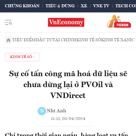
CHỨNG KHOÁN
TIÊU & DÙNG
XE
VNE TV
TECH CO
TIÊU ĐIỂM
ĐẦU TƯ
TÀI CHÍNH
KINH TẾ SỐ
KINH TẾ XANH
KINH TẾ SỐ
Sự cố tấn công mã hoá dữ liệu sẽ
chưa dừng lại ở PVOil và
VNDirect
Nhĩ Anh
N
11:12, 03/04/2024
Chỉ trong thời gian ngắn, hàng loạt vụ tấn