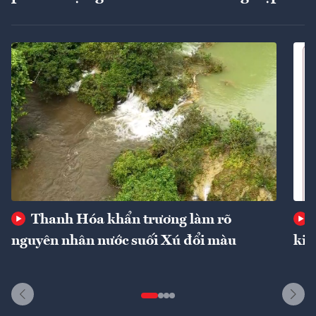
Thanh Hóa khẩn trương làm rõ
nguyên nhân nước suối Xú đổi màu
kin