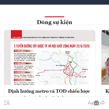
Dòng sự kiện
Định hướng metro và TOD chiến lược
K
trong phát triển đô thị bền vững
K
Phát triển đô thị theo định hướng giao
K