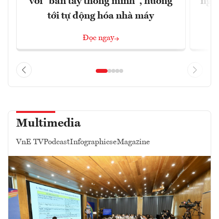
với "bàn tay thông minh", hướng
nghẽ
tới tự động hóa nhà máy
Đọc ngay
Multimedia
VnE TV
Podcast
Infographics
eMagazine