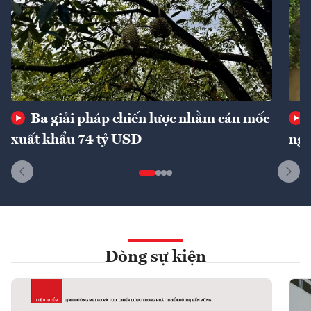
Ba giải pháp chiến lược nhằm cán mốc
xuất khẩu 74 tỷ USD
ngu
Dòng sự kiện