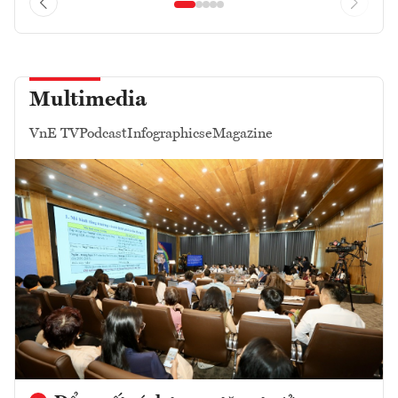
Multimedia
VnE TV
Podcast
Infographics
eMagazine