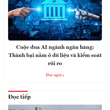
Cuộc đua AI ngành ngân hàng:
Thành bại nằm ở dữ liệu và kiểm soát
rủi ro
Đọc ngay
Đọc tiếp