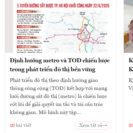
Định hướng metro và TOD chiến lược
K
trong phát triển đô thị bền vững
K
Phát triển đô thị theo định hướng giao
K
thông công cộng (TOD) kết hợp với mạng
V
lưới đường sắt đô thị (metro) là chiến lược
cốt lõi để giải quyết ùn tắc và tái cấu trúc
không gian. Mô hình này tập...
10
bài viết
Xem tất cả
2