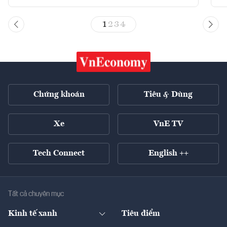
1
2
3
4
Chứng khoán
Tiêu & Dùng
Xe
VnE TV
Tech Connect
English ++
Tất cả chuyên mục
Kinh tế xanh
Tiêu điểm