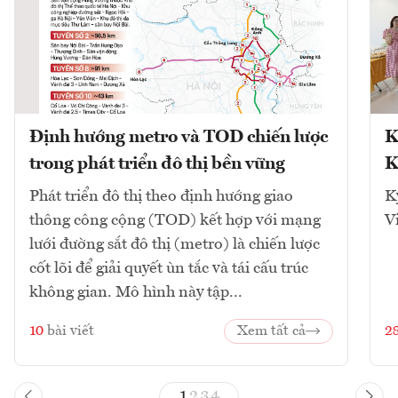
Định hướng metro và TOD chiến lược
K
trong phát triển đô thị bền vững
K
Phát triển đô thị theo định hướng giao
K
thông công cộng (TOD) kết hợp với mạng
V
lưới đường sắt đô thị (metro) là chiến lược
cốt lõi để giải quyết ùn tắc và tái cấu trúc
không gian. Mô hình này tập...
10
bài viết
Xem tất cả
2
1
2
3
4