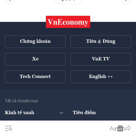
Chứng khoán
Tiêu & Dùng
Xe
VnE TV
Tech Connect
English ++
Tất cả chuyên mục
Kinh tế xanh
Tiêu điểm
Chuyển động xanh
Tài chính
Chứng khoán
Pháp lý
Ngân hàng
Doanh nghiệp niêm yết