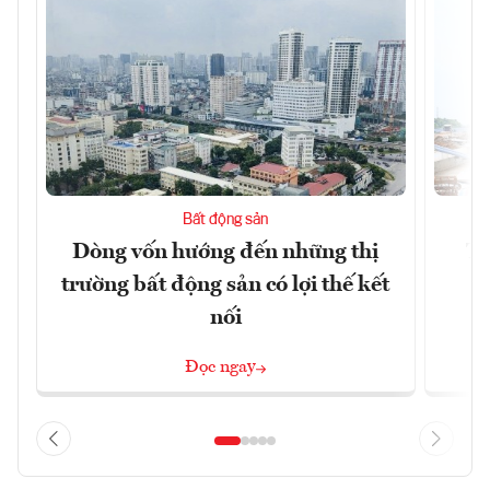
Bất động sản
Dòng vốn hướng đến những thị
Tậ
trường bất động sản có lợi thế kết
t
nối
Đọc ngay