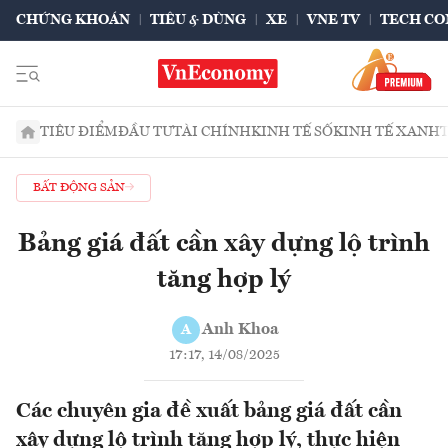
CHỨNG KHOÁN
TIÊU & DÙNG
XE
VNE TV
TECH CO
TIÊU ĐIỂM
ĐẦU TƯ
TÀI CHÍNH
KINH TẾ SỐ
KINH TẾ XANH
BẤT ĐỘNG SẢN
Bảng giá đất cần xây dựng lộ trình
tăng hợp lý
Anh Khoa
A
17:17, 14/08/2025
Các chuyên gia đề xuất bảng giá đất cần
xây dựng lộ trình tăng hợp lý, thực hiện