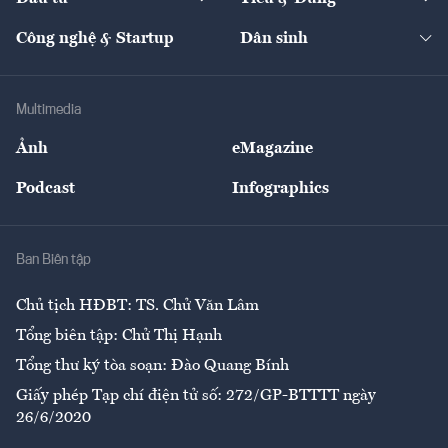
Quản trị số
Cafe BĐS
Thị trường
Kinh doanh
Kết nối
Tạp chí kinh tế Việt Nam
eMagazine
Nhà đầu tư
Du lịch
Công nghệ & Startup
Dân sinh
Tư vấn
Nông sản
Doanh nhân
Tư vấn Tiêu & Dùng
Infographics
Hạ tầng
Sức khỏe
Khung pháp lý
Doanh nghiệp
Địa phương
Thị trường
Bảo hiểm
Multimedia
Sự kiện
Nhân lực
Ảnh
eMagazine
Đẹp +
An sinh
Podcast
Infographics
Giải trí
Y tế
Nhà
Ban Biên tập
Ẩm thực
Chủ tịch HĐBT: TS. Chử Văn Lâm
Tổng biên tập: Chử Thị Hạnh
Tổng thư ký tòa soạn: Đào Quang Bính
Giấy phép Tạp chí điện tử số: 272/GP-BTTTT ngày
26/6/2020