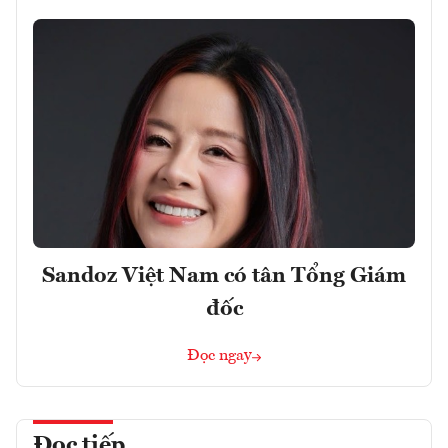
Sandoz Việt Nam có tân Tổng Giám
đốc
Đọc ngay
Đọc tiếp