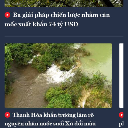
Ba giải pháp chiến lược nhằm cán
mốc xuất khẩu 74 tỷ USD
Thanh Hóa khẩn trương làm rõ
nguyên nhân nước suối Xú đổi màu
phí