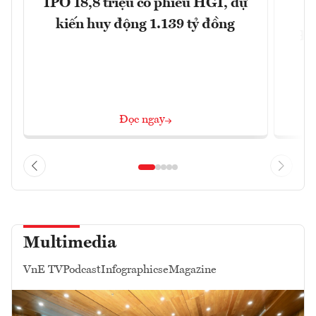
IPO 18,8 triệu cổ phiếu HGI, dự
kiến huy động 1.139 tỷ đồng
Đô
Đọc ngay
Multimedia
VnE TV
Podcast
Infographics
eMagazine