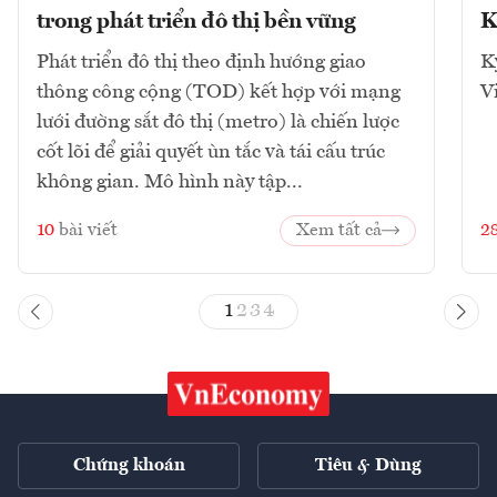
trong phát triển đô thị bền vững
K
Phát triển đô thị theo định hướng giao
K
thông công cộng (TOD) kết hợp với mạng
V
lưới đường sắt đô thị (metro) là chiến lược
cốt lõi để giải quyết ùn tắc và tái cấu trúc
không gian. Mô hình này tập...
10
bài viết
Xem tất cả
2
1
2
3
4
Chứng khoán
Tiêu & Dùng