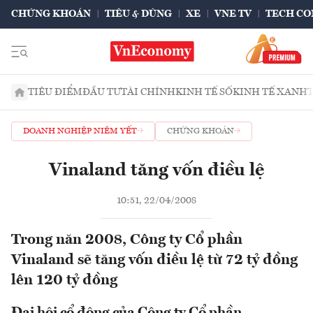
CHỨNG KHOÁN
TIÊU & DÙNG
XE
VNE TV
TECH CO
TIÊU ĐIỂM
ĐẦU TƯ
TÀI CHÍNH
KINH TẾ SỐ
KINH TẾ XANH
DOANH NGHIỆP NIÊM YẾT
CHỨNG KHOÁN
Vinaland tăng vốn điều lệ
10:51, 22/04/2008
Trong năn 2008, Công ty Cổ phần
Vinaland sẽ tăng vốn điều lệ từ 72 tỷ đồng
lên 120 tỷ đồng