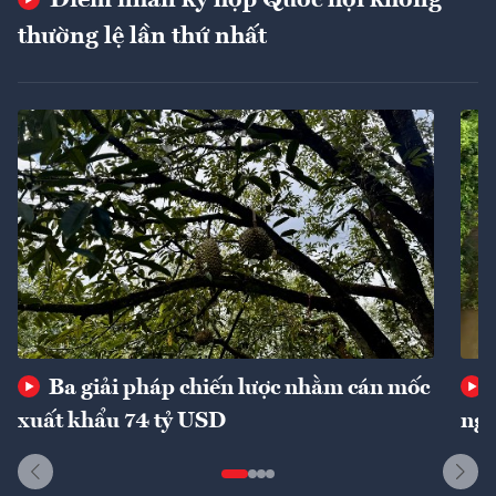
thường lệ lần thứ nhất
Ba giải pháp chiến lược nhằm cán mốc
xuất khẩu 74 tỷ USD
ngu