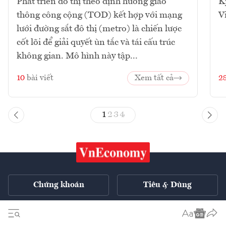
Phát triển đô thị theo định hướng giao
K
thông công cộng (TOD) kết hợp với mạng
V
lưới đường sắt đô thị (metro) là chiến lược
cốt lõi để giải quyết ùn tắc và tái cấu trúc
không gian. Mô hình này tập...
10
bài viết
Xem tất cả
2
1
2
3
4
Chứng khoán
Tiêu & Dùng
Xe
VnE TV