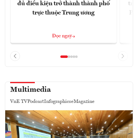
đủ điều kiện trở thành thành phố
trự
trực thuộc Trung ương
Phi
Đ
Đọc ngay
Multimedia
VnE TV
Podcast
Infographics
eMagazine