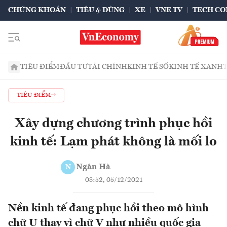
CHỨNG KHOÁN
TIÊU & DÙNG
XE
VNE TV
TECH CO
TIÊU ĐIỂM
ĐẦU TƯ
TÀI CHÍNH
KINH TẾ SỐ
KINH TẾ XANH
TIÊU ĐIỂM
Xây dựng chương trình phục hồi
kinh tế: Lạm phát không là mối lo
Ngân Hà
N
08:52, 05/12/2021
Nền kinh tế đang phục hồi theo mô hình
chữ U thay vì chữ V như nhiều quốc gia