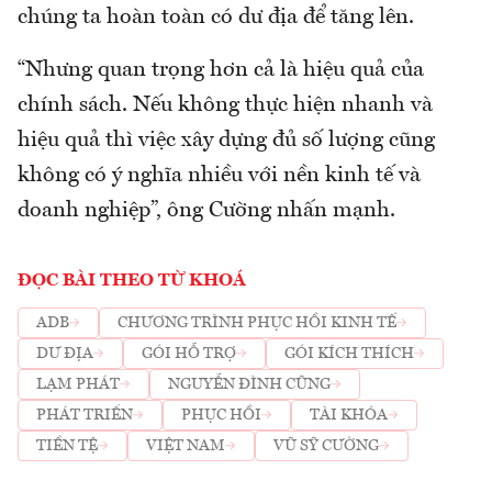
chúng ta hoàn toàn có dư địa để tăng lên.
“Nhưng quan trọng hơn cả là hiệu quả của
chính sách. Nếu không thực hiện nhanh và
hiệu quả thì việc xây dựng đủ số lượng cũng
không có ý nghĩa nhiều với nền kinh tế và
doanh nghiệp”, ông Cường nhấn mạnh.
ĐỌC BÀI THEO TỪ KHOÁ
ADB
CHƯƠNG TRÌNH PHỤC HỒI KINH TẾ
DƯ ĐỊA
GÓI HỖ TRỢ
GÓI KÍCH THÍCH
LẠM PHÁT
NGUYỄN ĐÌNH CŨNG
PHÁT TRIỂN
PHỤC HỒI
TÀI KHÓA
TIỀN TỆ
VIỆT NAM
VŨ SỸ CƯỜNG