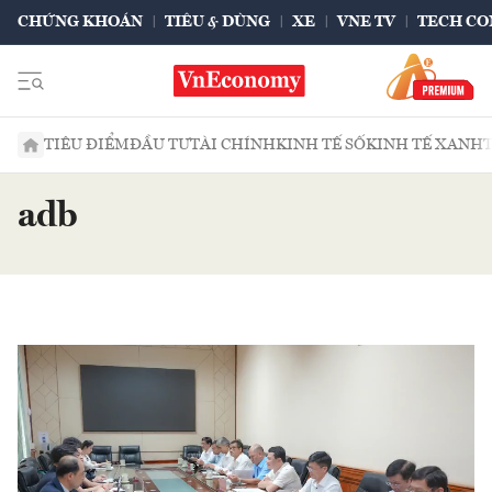
CHỨNG KHOÁN
TIÊU & DÙNG
XE
VNE TV
TECH CO
TIÊU ĐIỂM
ĐẦU TƯ
TÀI CHÍNH
KINH TẾ SỐ
KINH TẾ XANH
adb