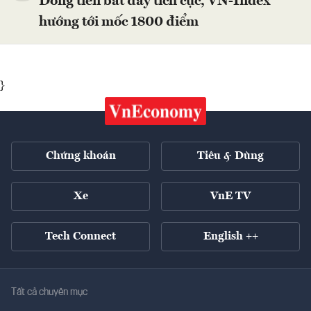
Dòng tiền bắt đáy tích cực, VN-Index
hướng tới mốc 1800 điểm
}
Chứng khoán
Tiêu & Dùng
Xe
VnE TV
Tech Connect
English ++
Tất cả chuyên mục