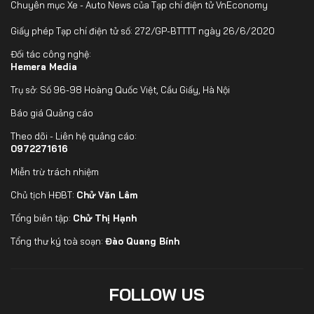
Chuyên mục Xe - Auto News của Tạp chí điện tử VnEconomy
Giấy phép Tạp chí điện tử số: 272/GP-BTTTT ngày 26/6/2020
Đối tác công nghệ:
Hemera Media
Trụ sở: Số 96-98 Hoàng Quốc Việt, Cầu Giấy, Hà Nội
Báo giá Quảng cáo
Theo dõi - Liên hệ quảng cáo:
0972271616
Miễn trừ trách nhiệm
Chủ tịch HĐBT:
Chử Văn Lâm
Tổng biên tập:
Chử Thị Hạnh
Tổng thư ký toà soạn:
Đào Quang Bính
FOLLOW US