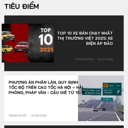
TIÊU ĐIỂM
TOP 10 XE BÁN CHẠY NHẤT
THỊ TRƯỜNG VIỆT 2025: XE
ĐIỆN ÁP ĐẢO
TRONG NƯỚC
14/01/2026
PHƯƠNG ÁN PHÂN LÀN, QUY ĐỊNH
TỐC ĐỘ TRÊN CAO TỐC HÀ NỘI – HẢI
PHÒNG, PHÁP VÂN - CẦU GIẼ TỪ 15/8
TRONG NƯỚC
14/08/2025