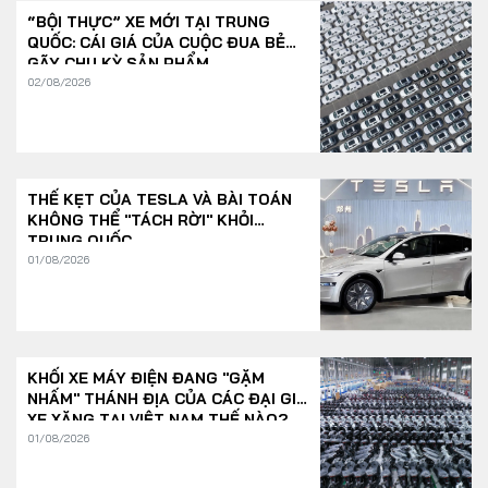
“BỘI THỰC” XE MỚI TẠI TRUNG
QUỐC: CÁI GIÁ CỦA CUỘC ĐUA BẺ
GÃY CHU KỲ SẢN PHẨM
02/08/2026
THẾ KẸT CỦA TESLA VÀ BÀI TOÁN
KHÔNG THỂ "TÁCH RỜI" KHỎI
TRUNG QUỐC
01/08/2026
KHỐI XE MÁY ĐIỆN ĐANG "GẶM
NHẤM" THÁNH ĐỊA CỦA CÁC ĐẠI GIA
XE XĂNG TẠI VIỆT NAM THẾ NÀO?
01/08/2026