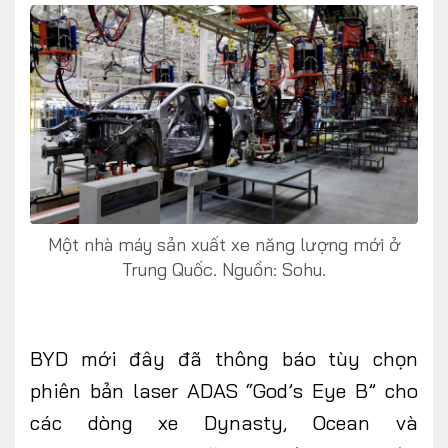
FOLLOW US
Facebook
Youtube
Một nhà máy sản xuất xe năng lượng mới ở
CONTACT US
Trung Quốc. Nguồn: Sohu.
0972271616
ngocvu.vneconomy@gmail.com
BYD
mới đây đã
thông báo tùy chọn
phiên bản laser ADAS “God’s Eye B” cho
các dòng xe Dynasty, Ocean và