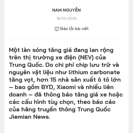
Số liệu thị trường
Nhân vật
NAM NGUYỄN
Nhịp sống thị trường
Quản trị
18/05/2026
Báo lỗi bài viết
MULTIMEDIA
Một làn sóng tăng giá đang lan rộng
Infographics
trên thị trường xe điện (NEV) của
Album ảnh
Trung Quốc. Do chi phí chip lưu trữ và
nguyên vật liệu như lithium carbonate
Video
tăng vọt, hơn 15 nhà sản xuất ô tô lớn
– bao gồm BYD, Xiaomi và nhiều liên
TRA CỨU XE
doanh – đã thông báo tăng giá xe hoặc
các cấu hình tùy chọn, theo báo cáo
HÃNG XE
MODEL
của hãng truyền thông Trung Quốc
Jiemian News.
DÒNG XE