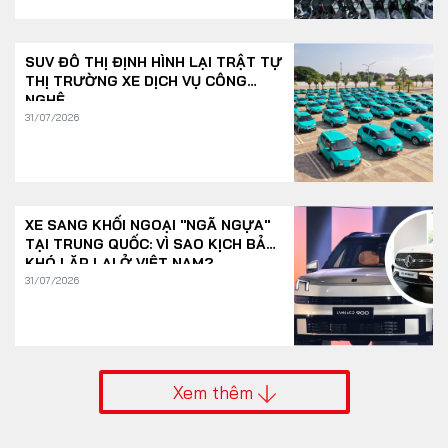
SUV ĐÔ THỊ ĐỊNH HÌNH LẠI TRẬT TỰ
THỊ TRƯỜNG XE DỊCH VỤ CÔNG
NGHỆ
31/07/2026
XE SANG KHỐI NGOẠI "NGÃ NGỰA"
TẠI TRUNG QUỐC: VÌ SAO KỊCH BẢN
KHÓ LẶP LẠI Ở VIỆT NAM?
31/07/2026
Xem thêm