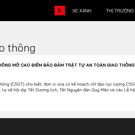
XE XANH
THỊ TRƯỜNG
E
o thông
THỊ TRƯỜNG XE
DOANH 
HÔNG MỞ CAO ĐIỂM BẢO ĐẢM TRẬT TỰ AN TOÀN GIAO THÔNG
Chính sách
Thương hiệu
Số liệu thị trường
Nhân vật
hông (CSGT) cho biết, đơn vị vừa có kế hoạch chỉ đạo lực lượng CSG
ật tự xã hội dịp Tết Dương lịch, Tết Nguyên đán Quý Mão và các Lễ h
Nhịp sống thị trường
Quản trị
DÒNG XE