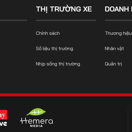
THỊ TRƯỜNG XE
DOANH 
CONTACT US
Chính sách
Thương hiệu
0972271616
ngocvu.vneconomy@gmail.com
Số liệu thị trường
Nhân vật
Nhịp sống thị trường
Quản trị