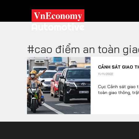
#cao điểm an toàn gia
XE XANH
CẢNH SÁT GIAO T
Xe khác
Trang chủ
11/11/2022
Hybrid
Tiêu điểm
Cục Cảnh sát giao t
toàn giao thông, tr
Xe điện
TRA CỨU XE
HÃNG XE
MODEL