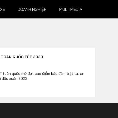
 XE
DOANH NGHIỆP
MULTIMEDIA
NGHIỆP
MULTIMEDIA
 TOÀN QUỐC TẾT 2023
Infographics
Album ảnh
T toàn quốc mở đợt cao điểm bảo đảm trật tự, an
ội đầu xuân 2023.
Video