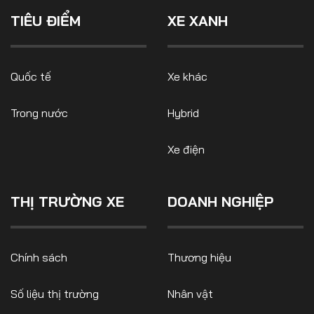
Số liệu thị trường
Nhân vật
TIÊU ĐIỂM
XE XANH
Nhịp sống thị trường
Quản trị
MULTIMEDIA
Quốc tế
Xe khác
Trong nước
Hybrid
Infographics
Album ảnh
Xe điện
Video
THỊ TRƯỜNG XE
DOANH NGHIỆP
TRA CỨU XE
HÃNG XE
MODEL
Chính sách
Thương hiệu
Số liệu thị trường
Nhân vật
DÒNG XE