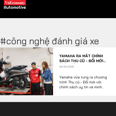
#công nghệ đánh giá xe
XE XANH
YAMAHA RA MẮT CHÍNH
Xe khác
Trang chủ
SÁCH THU CŨ - ĐỔI MỚI
VỚI NHIỀU ƯU ĐÃI ĐỘC
26/05/2026
Hybrid
Tiêu điểm
QUYỀN
Yamaha vừa tung ra chương
Xe điện
trình Thu cũ - Đổi mới với
chính sách uy tín và minh
THỊ TRƯỜNG XE
bạch, sẵn sàng hỗ trợ khách
DOANH NGHIỆP
hàng có nhu cầu lên đời xe
mới nhưng chưa có kinh
nghiệm trong việc tìm địa
Chính sách
Thương hiệu
điểm thu mua đáng tin cậy…