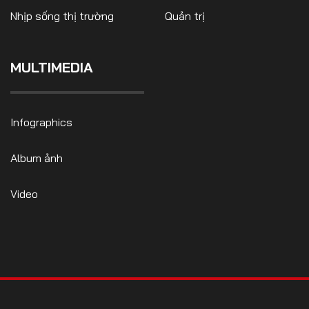
Nhịp sống thị trường
Quản trị
MULTIMEDIA
FOLLOW US
Infographics
Facebook
Youtube
Album ảnh
CONTACT US
Video
0972271616
ngocvu.vneconomy@gmail.com