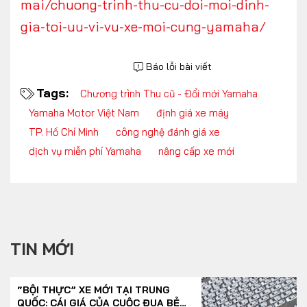
mai/chuong-trinh-thu-cu-doi-moi-dinh-
gia-toi-uu-vi-vu-xe-moi-cung-yamaha/
Báo lỗi bài viết
Tags:
Chương trình Thu cũ - Đổi mới Yamaha
Yamaha Motor Việt Nam
định giá xe máy
TP. Hồ Chí Minh
công nghệ đánh giá xe
dịch vụ miễn phí Yamaha
nâng cấp xe mới
TIN MỚI
“BỘI THỰC” XE MỚI TẠI TRUNG
QUỐC: CÁI GIÁ CỦA CUỘC ĐUA BẺ