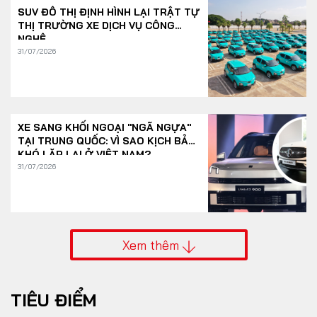
SUV ĐÔ THỊ ĐỊNH HÌNH LẠI TRẬT TỰ
THỊ TRƯỜNG XE DỊCH VỤ CÔNG
NGHỆ
31/07/2026
XE SANG KHỐI NGOẠI "NGÃ NGỰA"
TẠI TRUNG QUỐC: VÌ SAO KỊCH BẢN
KHÓ LẶP LẠI Ở VIỆT NAM?
31/07/2026
Xem thêm
TIÊU ĐIỂM