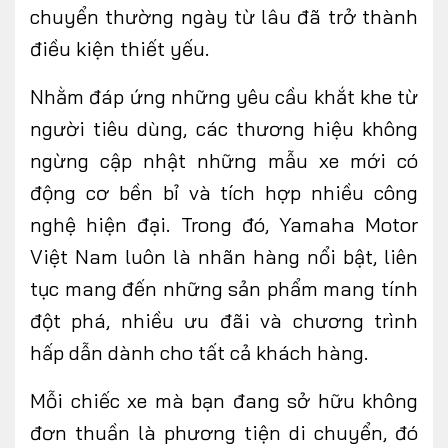
chuyển thường ngày từ lâu đã trở thành
điều kiện thiết yếu.
Nhằm đáp ứng những yêu cầu khắt khe từ
FOLLOW US
người tiêu dùng, các thương hiệu không
ngừng cập nhật những mẫu xe mới có
động cơ bền bỉ và tích hợp nhiều công
Facebook
Youtube
nghệ hiện đại. Trong đó, Yamaha Motor
CONTACT US
Việt Nam luôn là nhãn hàng nổi bật, liên
tục mang đến những sản phẩm mang tính
0972271616
đột phá, nhiều ưu đãi và chương trình
ngocvu.vneconomy@gmail.com
hấp dẫn dành cho tất cả khách hàng.
Mỗi chiếc xe mà bạn đang sở hữu không
đơn thuần là phương tiện di chuyển, đó