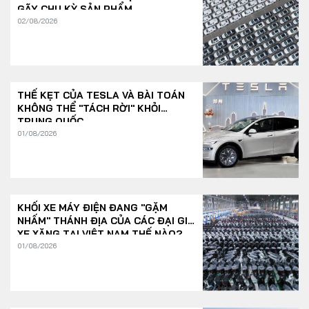
GÃY CHU KỲ SẢN PHẨM
02/08/2026
THẾ KẸT CỦA TESLA VÀ BÀI TOÁN
KHÔNG THỂ "TÁCH RỜI" KHỎI
TRUNG QUỐC
01/08/2026
KHỐI XE MÁY ĐIỆN ĐANG "GẶM
NHẤM" THÁNH ĐỊA CỦA CÁC ĐẠI GIA
XE XĂNG TẠI VIỆT NAM THẾ NÀO?
01/08/2026