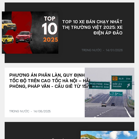
TOP 10 XE BÁN CHẠY NHẤT
THỊ TRƯỜNG VIỆT 2025: XE
ĐIỆN ÁP ĐẢO
TRONG NƯỚC
14/01/2026
PHƯƠNG ÁN PHÂN LÀN, QUY ĐỊNH
TỐC ĐỘ TRÊN CAO TỐC HÀ NỘI – HẢI
PHÒNG, PHÁP VÂN - CẦU GIẼ TỪ 15/8
TRONG NƯỚC
14/08/2025