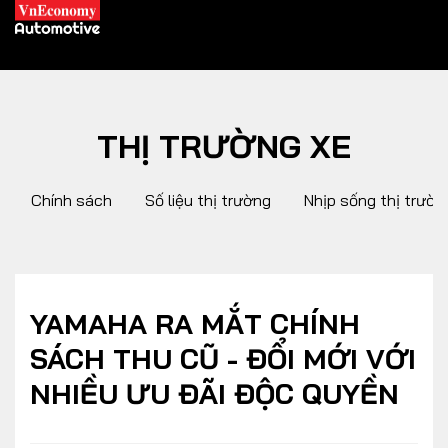
THỊ TRƯỜNG XE
XE XANH
Chính sách
Số liệu thị trường
Nhịp sống thị trườn
Xe khác
Trang chủ
Hybrid
Tiêu điểm
Xe điện
YAMAHA RA MẮT CHÍNH
SÁCH THU CŨ - ĐỔI MỚI VỚI
THỊ TRƯỜNG XE
DOANH NGHIỆP
NHIỀU ƯU ĐÃI ĐỘC QUYỀN
Chính sách
Thương hiệu