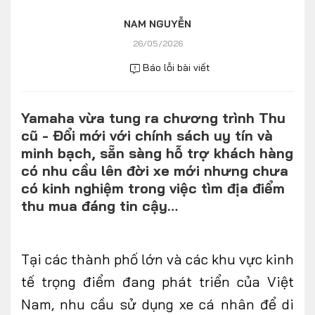
Số liệu thị trường
Nhân vật
NAM NGUYỄN
Nhịp sống thị trường
Quản trị
26/05/2026
Báo lỗi bài viết
MULTIMEDIA
Yamaha vừa tung ra chương trình Thu
Infographics
cũ - Đổi mới với chính sách uy tín và
Album ảnh
minh bạch, sẵn sàng hỗ trợ khách hàng
có nhu cầu lên đời xe mới nhưng chưa
Video
có kinh nghiệm trong việc tìm địa điểm
thu mua đáng tin cậy…
TRA CỨU XE
HÃNG XE
MODEL
Tại các thành phố lớn và các khu vực kinh
tế trọng điểm đang phát triển của Việt
DÒNG XE
Nam, nhu cầu sử dụng xe cá nhân để di