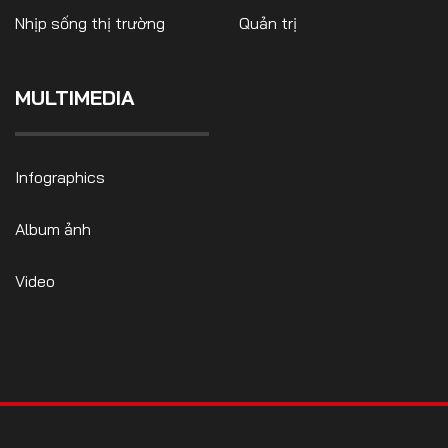
Nhịp sống thị trường
Quản trị
MULTIMEDIA
FOLLOW US
Infographics
Facebook
Youtube
Album ảnh
CONTACT US
Video
0972271616
ngocvu.vneconomy@gmail.com