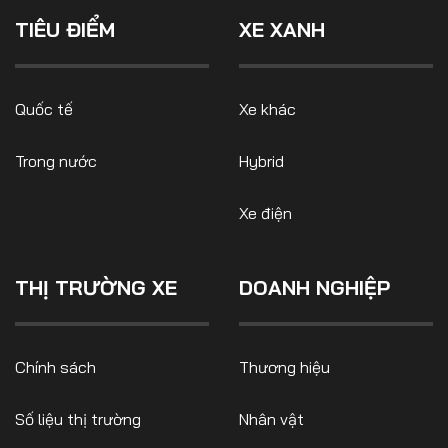
trong tháng 3/2026.
Số liệu thị trường
Nhân vật
TIÊU ĐIỂM
XE XANH
Nhịp sống thị trường
Quản trị
MULTIMEDIA
Quốc tế
Xe khác
Trong nước
Hybrid
Infographics
Album ảnh
Xe điện
Video
THỊ TRƯỜNG XE
DOANH NGHIỆP
TRA CỨU XE
HÃNG XE
MODEL
Chính sách
Thương hiệu
Số liệu thị trường
Nhân vật
DÒNG XE