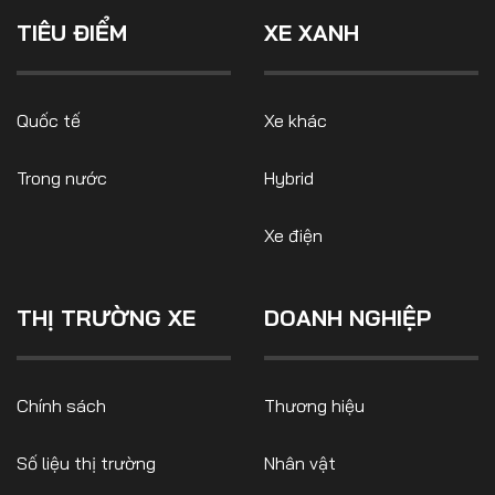
tháng Giêng. Trong hai tháng
Số liệu thị trường
Nhân vật
đầu năm 2026, doanh số bán
TIÊU ĐIỂM
XE XANH
xe điện tăng 20%, đạt
Nhịp sống thị trường
Quản trị
578.190 chiếc.
MULTIMEDIA
Quốc tế
Xe khác
Trong nước
Hybrid
Infographics
Album ảnh
Xe điện
Video
THỊ TRƯỜNG XE
DOANH NGHIỆP
TRA CỨU XE
HÃNG XE
MODEL
Chính sách
Thương hiệu
Số liệu thị trường
Nhân vật
DÒNG XE