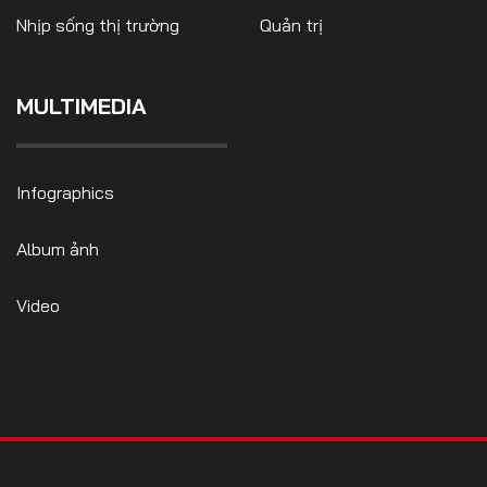
Nhịp sống thị trường
Quản trị
MULTIMEDIA
FOLLOW US
Infographics
Facebook
Youtube
Album ảnh
CONTACT US
Video
0972271616
ngocvu.vneconomy@gmail.com