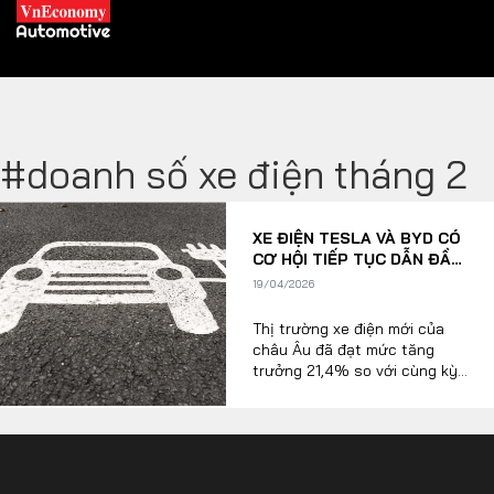
#doanh số xe điện tháng 2
XE XANH
XE ĐIỆN TESLA VÀ BYD CÓ
Xe khác
Trang chủ
CƠ HỘI TIẾP TỤC DẪN ĐẦU
TẠI CHÂU ÂU?
19/04/2026
Hybrid
Tiêu điểm
Thị trường xe điện mới của
Xe điện
châu Âu đã đạt mức tăng
trưởng 21,4% so với cùng kỳ
THỊ TRƯỜNG XE
năm ngoái trong tháng Hai.
DOANH NGHIỆP
Tổng cộng 289.194 mẫu xe đã
được giao trong tháng, theo
EV Volumes. Con số này chỉ
Chính sách
Thương hiệu
nhiều hơn 198 chiếc so với