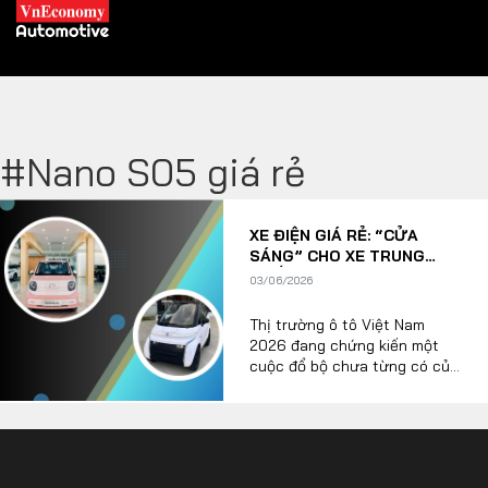
#Nano S05 giá rẻ
XE XANH
XE ĐIỆN GIÁ RẺ: “CỬA
Xe khác
Trang chủ
SÁNG” CHO XE TRUNG
QUỐC TẠI VIỆT NAM?
03/06/2026
Hybrid
Tiêu điểm
Thị trường ô tô Việt Nam
Xe điện
2026 đang chứng kiến một
cuộc đổ bộ chưa từng có của
THỊ TRƯỜNG XE
làn sóng xe điện mini với mức
DOANH NGHIỆP
giá khởi điểm dưới 150 triệu
đồng, thậm chí rẻ hơn cả một
chiếc xe ga cao cấp. Tuy
Chính sách
Thương hiệu
nhiên, nghịch lý là những mẫu