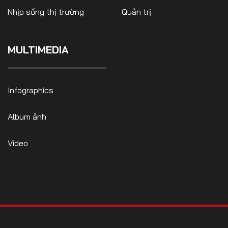
Nhịp sống thị trường
Quản trị
MULTIMEDIA
FOLLOW US
Infographics
Facebook
Youtube
Album ảnh
CONTACT US
Video
0972271616
ngocvu.vneconomy@gmail.com