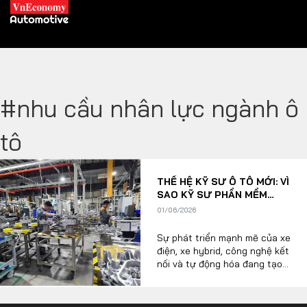
#nhu cầu nhân lực ngành ô
XE XANH
tô
Xe khác
Trang chủ
THẾ HỆ KỸ SƯ Ô TÔ MỚI: VÌ
Hybrid
Tiêu điểm
SAO KỸ SƯ PHẦN MỀM
ĐANG “VƯỢT MẶT” KỸ SƯ
Xe điện
01/06/2026
CƠ KHÍ?
Sự phát triển mạnh mẽ của xe
THỊ TRƯỜNG XE
DOANH NGHIỆP
điện, xe hybrid, công nghệ kết
nối và tự động hóa đang tạo
ra những thay đổi sâu sắc
trong ngành công nghiệp ô tô
Chính sách
Thương hiệu
toàn cầu. Nếu như trước đây