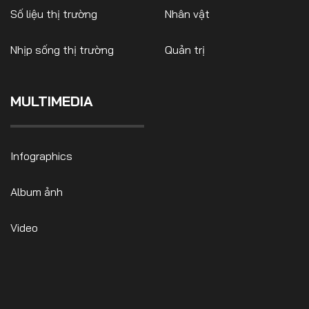
Số liệu thị trường
Nhân vật
Nhịp sống thị trường
Quản trị
FOLLOW US
MULTIMEDIA
Facebook
Youtube
Infographics
CONTACT US
Album ảnh
0972271616
ngocvu.vneconomy@gmail.com
Video