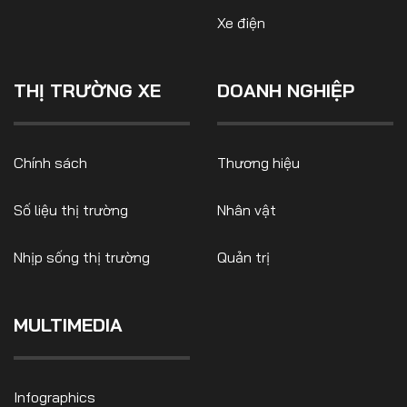
Xe điện
THỊ TRƯỜNG XE
DOANH NGHIỆP
FOLLOW US
Chính sách
Thương hiệu
Facebook
Youtube
Số liệu thị trường
Nhân vật
CONTACT US
Nhịp sống thị trường
Quản trị
0972271616
ngocvu.vneconomy@gmail.com
MULTIMEDIA
Infographics