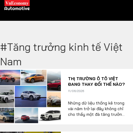
#Tăng trưởng kinh tế Việt
XE XANH
Nam
Xe khác
Trang chủ
THỊ TRƯỜNG Ô TÔ VIỆT
Hybrid
Tiêu điểm
ĐANG THAY ĐỔI THẾ NÀO?
Xe điện
11/06/2026
Những dữ liệu thống kê trong
THỊ TRƯỜNG XE
DOANH NGHIỆP
vài năm trở lại đây không chỉ
cho thấy một đà tăng trưởng
ấn tượng của thị trường xe
Việt mà còn bộc lộ những
Chính sách
Thương hiệu
thay đổi chóng mặt của toàn