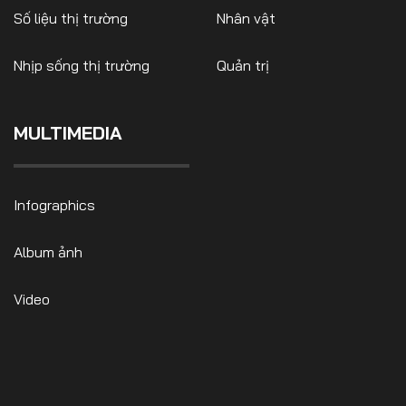
Số liệu thị trường
Nhân vật
Nhịp sống thị trường
Quản trị
FOLLOW US
MULTIMEDIA
Facebook
Youtube
Infographics
CONTACT US
Album ảnh
0972271616
ngocvu.vneconomy@gmail.com
Video