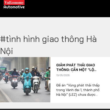
#tình hình giao thông Hà
XE XANH
Nội
Xe khác
Trang chủ
GIẢM PHÁT THẢI GIAO
Hybrid
Tiêu điểm
THÔNG: CẦN MỘT "LỘ
TRÌNH MỀM" CHO MỤC TIÊU
Xe điện
13/05/2026
CỨNG
Đề án “Vùng phát thải thấp
THỊ TRƯỜNG XE
DOANH NGHIỆP
trong Vành đai 1, thành phố
Hà Nội” (LEZ) chưa được
HĐND TP Hà Nội xem xét
thông qua tại kỳ họp vừa qua
Chính sách
Thương hiệu
đang thu hút sự quan tâm lớn