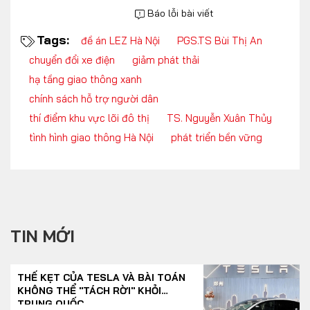
Báo lỗi bài viết
Tags:
đề án LEZ Hà Nội
PGS.TS Bùi Thị An
chuyển đổi xe điện
giảm phát thải
hạ tầng giao thông xanh
chính sách hỗ trợ người dân
thí điểm khu vực lõi đô thị
TS. Nguyễn Xuân Thủy
tình hình giao thông Hà Nội
phát triển bền vững
TIN MỚI
THẾ KẸT CỦA TESLA VÀ BÀI TOÁN
KHÔNG THỂ "TÁCH RỜI" KHỎI
TRUNG QUỐC