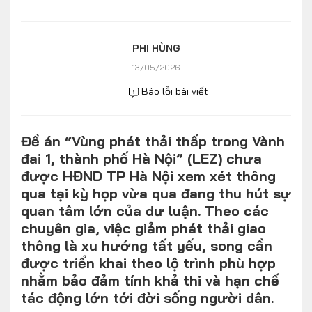
Số liệu thị trường
Nhân vật
Nhịp sống thị trường
Quản trị
PHI HÙNG
13/05/2026
MULTIMEDIA
Báo lỗi bài viết
Infographics
Đề án “Vùng phát thải thấp trong Vành
Album ảnh
đai 1, thành phố Hà Nội” (LEZ) chưa
Video
được HĐND TP Hà Nội xem xét thông
qua tại kỳ họp vừa qua đang thu hút sự
TRA CỨU XE
quan tâm lớn của dư luận. Theo các
chuyên gia, việc giảm phát thải giao
thông là xu hướng tất yếu, song cần
HÃNG XE
MODEL
được triển khai theo lộ trình phù hợp
nhằm bảo đảm tính khả thi và hạn chế
tác động lớn tới đời sống người dân.
DÒNG XE