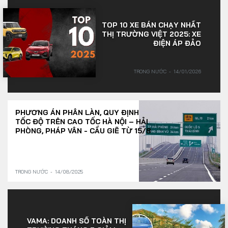
TOP 10 XE BÁN CHẠY NHẤT
THỊ TRƯỜNG VIỆT 2025: XE
ĐIỆN ÁP ĐẢO
TRONG NƯỚC
14/01/2026
PHƯƠNG ÁN PHÂN LÀN, QUY ĐỊNH
TỐC ĐỘ TRÊN CAO TỐC HÀ NỘI – HẢI
PHÒNG, PHÁP VÂN - CẦU GIẼ TỪ 15/8
TRONG NƯỚC
14/08/2025
VAMA: DOANH SỐ TOÀN THỊ