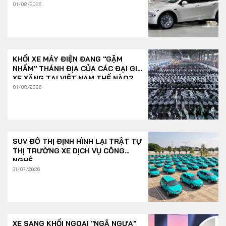
01/08/2026
KHỐI XE MÁY ĐIỆN ĐANG "GẶM
NHẤM" THÁNH ĐỊA CỦA CÁC ĐẠI GIA
XE XĂNG TẠI VIỆT NAM THẾ NÀO?
01/08/2026
SUV ĐÔ THỊ ĐỊNH HÌNH LẠI TRẬT TỰ
THỊ TRƯỜNG XE DỊCH VỤ CÔNG
NGHỆ
31/07/2026
XE SANG KHỐI NGOẠI "NGÃ NGỰA"