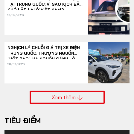
TẠI TRUNG QUỐC: VÌ SAO KỊCH BẢN
KHÓ LẶP LẠI Ở VIỆT NAM?
31/07/2026
NGHỊCH LÝ CHUỖI GIÁ TRỊ XE ĐIỆN
TRUNG QUỐC: THƯỢNG NGUỒN
"HỐT BẠC", HẠ NGUỒN GÁNH LỖ
30/07/2026
Xem thêm
TIÊU ĐIỂM