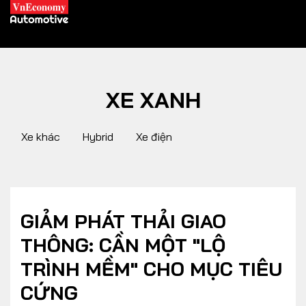
XE XANH
XE XANH
Xe khác
Hybrid
Xe điện
Xe khác
Trang chủ
Hybrid
Tiêu điểm
Xe điện
GIẢM PHÁT THẢI GIAO
THÔNG: CẦN MỘT "LỘ
THỊ TRƯỜNG XE
DOANH NGHIỆP
TRÌNH MỀM" CHO MỤC TIÊU
CỨNG
Chính sách
Thương hiệu