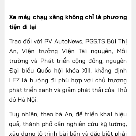
Xe máy chạy xăng không chỉ là phương
tiện đi lại
FOLLOW US
Trao đổi với PV
AutoNews
, PGS.TS Bùi Thị
An, Viện trưởng Viện Tài nguyên, Môi
trường và Phát triển cộng đồng, nguyên
Facebook
Youtube
Đại biểu Quốc hội khóa XIII, khẳng định
CONTACT US
LEZ là hướng đi phù hợp với chủ trương
0972271616
phát triển xanh và giảm phát thải của Thủ
ngocvu.vneconomy@gmail.com
đô Hà Nội.
Tuy nhiên, theo bà An, để triển khai hiệu
quả, thành phố cần nghiên cứu kỹ lưỡng,
xây dựng lộ trình bài bản và đặc biệt phải