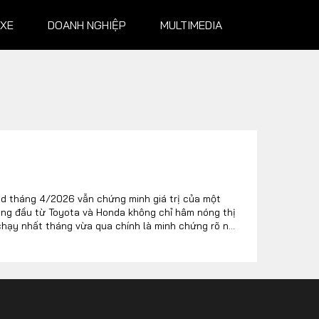
 XE
DOANH NGHIỆP
MULTIMEDIA
NGHIỆP
MULTIMEDIA
Infographics
Album ảnh
id tháng 4/2026 vẫn chứng minh giá trị của một
àng đầu từ Toyota và Honda không chỉ hâm nóng thị
Video
 chạy nhất tháng vừa qua chính là minh chứng rõ nét
hầu bao để sở hữu những giá trị bền vững.