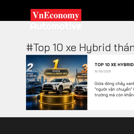
#Top 10 xe Hybrid thá
XE XANH
TOP 10 XE HYBRI
Xe khác
Trang chủ
15/05/2026
Hybrid
Tiêu điểm
Giữa dòng chảy xanh
"người vận chuyển" 
Xe điện
trường mà còn khẳng
cho thấy khi công n
TRA CỨU XE
HÃNG XE
MODEL