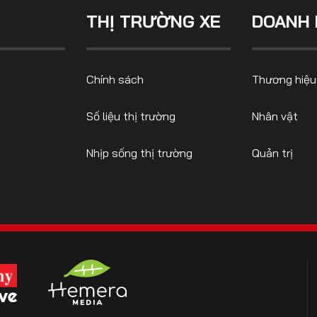
THỊ TRƯỜNG XE
DOANH 
CONTACT US
Chính sách
Thương hiệu
0972271616
ngocvu.vneconomy@gmail.com
Số liệu thị trường
Nhân vật
Nhịp sống thị trường
Quản trị