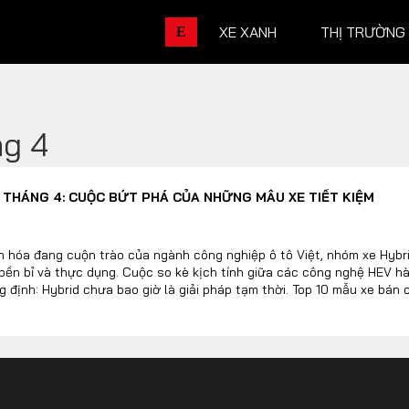
XE XANH
THỊ TRƯỜNG
E
ng 4
THỊ TRƯỜNG XE
DOANH 
D THÁNG 4: CUỘC BỨT PHÁ CỦA NHỮNG MẪU XE TIẾT KIỆM
Chính sách
Thương hiệu
Số liệu thị trường
Nhân vật
 hóa đang cuộn trào của ngành công nghiệp ô tô Việt, nhóm xe Hybr
bền bỉ và thực dụng. Cuộc so kè kịch tính giữa các công nghệ HEV h
Nhịp sống thị trường
Quản trị
 định: Hybrid chưa bao giờ là giải pháp tạm thời. Top 10 mẫu xe bán
ghệ chạm đúng nhu cầu và sự tiện lợi, người tiêu dùng sẵn sàng rút 
DÒNG XE