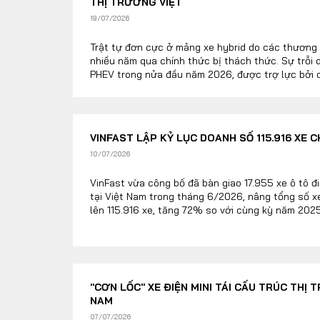
THỊ TRƯỜNG VIỆT
19/07/2026
Trật tự đơn cực ở mảng xe hybrid do các thương 
nhiều năm qua chính thức bị thách thức. Sự trỗi
PHEV trong nửa đầu năm 2026, được trợ lực bởi c
chiến lược về chính sách thuế tiêu thụ đặc biệt 
thành một chiến địa đầy tiềm năng. Sự đổ bộ đồn
qua các dòng sản phẩm thế hệ mới của Hyundai, 
Trung Quốc, đã kích hoạt một cuộc đua đa cực khố
VINFAST LẬP KỶ LỤC DOANH SỐ 115.916 XE 
10/07/2026
VinFast vừa công bố đã bàn giao 17.955 xe ô tô đ
tại Việt Nam trong tháng 6/2026, nâng tổng số x
lên 115.916 xe, tăng 72% so với cùng kỳ năm 2025.
Nam, một hãng xe vượt qua được cột mốc 100.000
tháng.
"CƠN LỐC" XE ĐIỆN MINI TÁI CẤU TRÚC THỊ 
NAM
07/07/2026