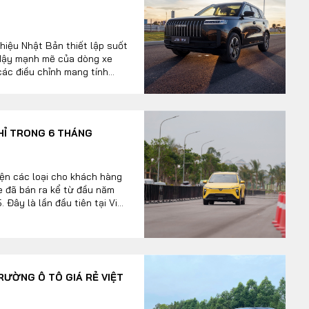
hiệu Nhật Bản thiết lập suốt
 dậy mạnh mẽ của dòng xe
ác điều chỉnh mang tính
mới, đã biến phân khúc này
g loạt của khối xe Hàn thông
kết hợp cùng làn sóng xe
c liệt.
CHỈ TRONG 6 THÁNG
iện các loại cho khách hàng
e đã bán ra kể từ đầu năm
 Đây là lần đầu tiên tại Việt
 xe bán ra chỉ trong 6
TRƯỜNG Ô TÔ GIÁ RẺ VIỆT