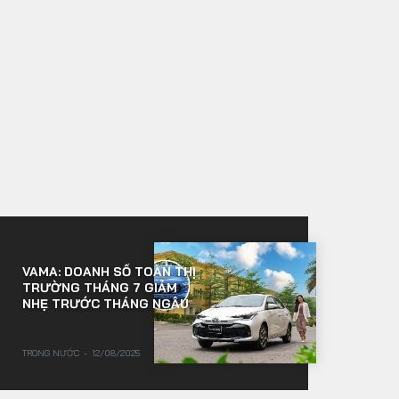
VAMA: DOANH SỐ TOÀN THỊ
TRƯỜNG THÁNG 7 GIẢM
NHẸ TRƯỚC THÁNG NGÂU
TRONG NƯỚC
12/08/2025