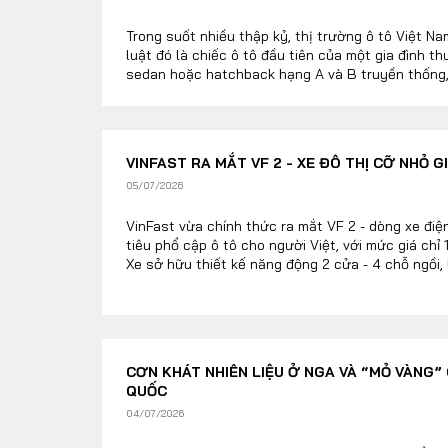
Trong suốt nhiều thập kỷ, thị trường ô tô Việt N
luật đó là chiếc ô tô đầu tiên của một gia đình 
sedan hoặc hatchback hạng A và B truyền thống,
350 đến 500 triệu đồng. Khái niệm sở hữu ô tô mặ
khoản tích lũy tài sản lớn và chi phí nuôi xe đỏ m
xuất hiện và bùng nổ của phân khúc xe điện mini 
cấu trúc tư duy này.
VINFAST RA MẮT VF 2 - XE ĐÔ THỊ CỠ NHỎ 
05/07/2026
VinFast vừa chính thức ra mắt VF 2 - dòng xe đi
tiêu phổ cập ô tô cho người Việt, với mức giá chỉ 
Xe sở hữu thiết kế năng động 2 cửa - 4 chỗ ngồi, 
nghi thay thế cho xe máy, góp phần nâng cao ch
thị.
CƠN KHÁT NHIÊN LIỆU Ở NGA VÀ “MỎ VÀNG”
QUỐC
04/07/2026