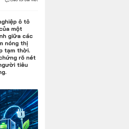
ghiệp ô tô
 của một
ính giữa các
m nóng thị
p tạm thời.
chứng rõ nét
người tiêu
ng.