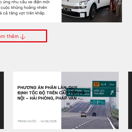
áp ứng nhu cầu xe điện mới
h cuộc khủng hoảng nhiên
iá cả tăng vọt trên khắp
em thêm
PHƯƠNG ÁN PHÂN LÀN, QUY
ĐỊNH TỐC ĐỘ TRÊN CAO TỐC HÀ
NỘI – HẢI PHÒNG, PHÁP VÂN -
CẦU GIẼ TỪ 15/8
TRONG NƯỚC
14/08/2025