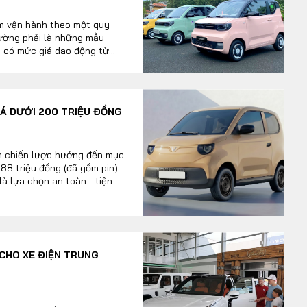
am vận hành theo một quy
thường phải là những mẫu
 có mức giá dao động từ
c định gắn liền với một
ắt hàng tháng. Tuy nhiên, sự
đô thị đã hoàn toàn phá vỡ
GIÁ DƯỚI 200 TRIỆU ĐỒNG
ện chiến lược hướng đến mục
188 triệu đồng (đã gồm pin).
là lựa chọn an toàn - tiện
ất lượng sống cho cư dân đô
 CHO XE ĐIỆN TRUNG