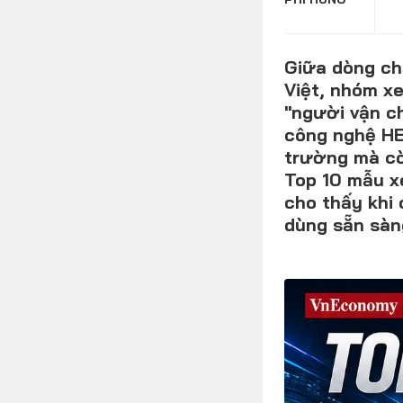
Giữa dòng ch
FOLLOW US
Việt, nhóm x
"người vận ch
công nghệ HE
trường mà còn
Facebook
Youtube
Top 10 mẫu x
cho thấy khi 
dùng sẵn sàn