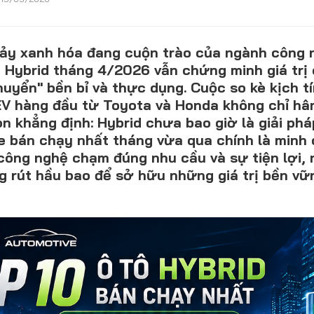
ảy xanh hóa đang cuộn trào của ngành công n
CONTACT US
e Hybrid tháng 4/2026 vẫn chứng minh giá trị
uyển" bền bỉ và thực dụng. Cuộc so kè kịch t
0972271616
V hàng đầu từ Toyota và Honda không chỉ hâ
ngocvu.vneconomy@gmail.com
 khẳng định: Hybrid chưa bao giờ là giải phá
e bán chạy nhất tháng vừa qua chính là minh 
công nghệ chạm đúng nhu cầu và sự tiện lợi, 
g rút hầu bao để sở hữu những giá trị bền vữ