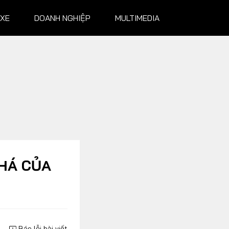
 XE
DOANH NGHIỆP
MULTIMEDIA
NGHIỆP
MULTIMEDIA
Infographics
Album ảnh
Video
PHÁ CỦA
Báo lỗi bài viết