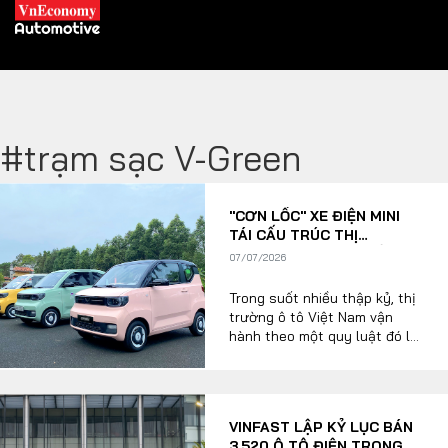
#trạm sạc V-Green
XE XANH
"CƠN LỐC" XE ĐIỆN MINI
Xe khác
Trang chủ
TÁI CẤU TRÚC THỊ
TRƯỜNG Ô TÔ GIÁ RẺ VIỆT
07/07/2026
Hybrid
Tiêu điểm
NAM
Trong suốt nhiều thập kỷ, thị
Xe điện
trường ô tô Việt Nam vận
hành theo một quy luật đó là
THỊ TRƯỜNG XE
chiếc ô tô đầu tiên của một
DOANH NGHIỆP
gia đình thường phải là những
mẫu sedan hoặc hatchback
hạng A và B truyền thống, có
Chính sách
Thương hiệu
VINFAST LẬP KỶ LỤC BÁN
mức giá dao động từ 350 đến
3.520 Ô TÔ ĐIỆN TRONG