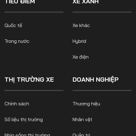
TIÊU ĐIỂM
XE XANH
điện đổi pin.
Quốc tế
Xe khác
FOLLOW US
Trong nước
Hybrid
Xe điện
Facebook
Youtube
CONTACT US
THỊ TRƯỜNG XE
DOANH NGHIỆP
0972271616
ngocvu.vneconomy@gmail.com
Chính sách
Thương hiệu
Số liệu thị trường
Nhân vật
Nhịp sống thị trường
Quản trị