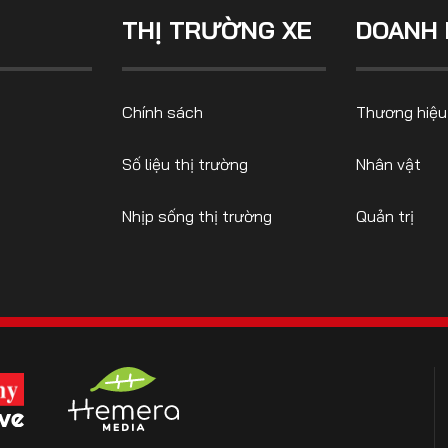
THỊ TRƯỜNG XE
DOANH 
CONTACT US
Chính sách
Thương hiệu
0972271616
ngocvu.vneconomy@gmail.com
Số liệu thị trường
Nhân vật
Nhịp sống thị trường
Quản trị