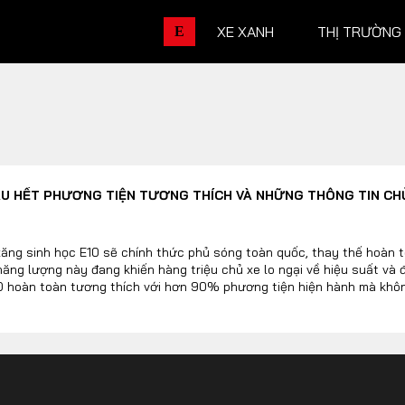
XE XANH
THỊ TRƯỜNG
E
THỊ TRƯỜNG XE
DOANH 
ẦU HẾT PHƯƠNG TIỆN TƯƠNG THÍCH VÀ NHỮNG THÔNG TIN CHỦ
Chính sách
Thương hiệu
Số liệu thị trường
Nhân vật
ăng sinh học E10 sẽ chính thức phủ sóng toàn quốc, thay thế hoàn 
ăng lượng này đang khiến hàng triệu chủ xe lo ngại về hiệu suất và đ
Nhịp sống thị trường
Quản trị
 hoàn toàn tương thích với hơn 90% phương tiện hiện hành mà không 
DÒNG XE