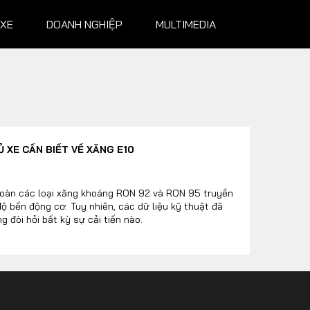
 XE
DOANH NGHIỆP
MULTIMEDIA
NGHIỆP
MULTIMEDIA
 XE CẦN BIẾT VỀ XĂNG E10
Infographics
Album ảnh
toàn các loại xăng khoáng RON 92 và RON 95 truyền
ộ bền động cơ. Tuy nhiên, các dữ liệu kỹ thuật đã
Video
đòi hỏi bất kỳ sự cải tiến nào.