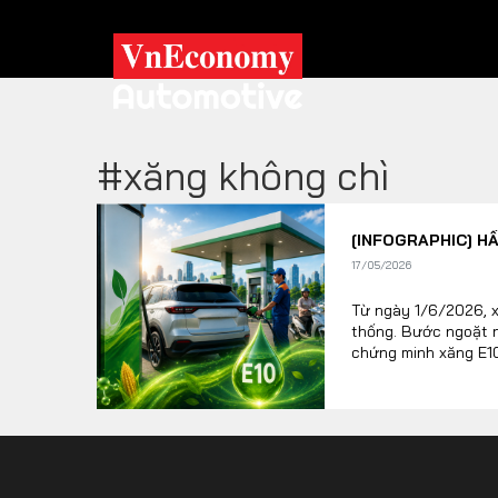
#xăng không chì
XE XANH
[INFOGRAPHIC] H
Xe khác
Trang chủ
17/05/2026
Hybrid
Tiêu điểm
Từ ngày 1/6/2026, x
thống. Bước ngoặt n
Xe điện
chứng minh xăng E10
TRA CỨU XE
HÃNG XE
MODEL