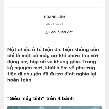
Số liệu thị trường
Nhân vật
Nhịp sống thị trường
Quản trị
HOÀNG LÂM
28/05/2026
MULTIMEDIA
Báo lỗi bài viết
Infographics
Một chiếc ô tô hiện đại hiện không còn
Album ảnh
chỉ là một cỗ máy cơ khí phức tạp với
Video
động cơ, hộp số và khung gầm. Trong
kỷ nguyên mới, khái niệm về phương
TRA CỨU XE
tiện di chuyển đã được định nghĩa lại
hoàn toàn.
HÃNG XE
MODEL
“Siêu máy tính” trên 4 bánh
DÒNG XE