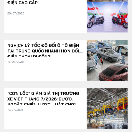
ĐIỆN CAO CẤP
20/07/2026
NGHỊCH LÝ TỐC ĐỘ ĐỔI Ô TÔ ĐIỆN
TẠI TRUNG QUỐC NHANH HƠN ĐỔI...
ĐIỆN THOẠI DI ĐỘNG
18/07/2026
"CƠN LỐC" GIẢM GIÁ THỊ TRƯỜNG
XE VIỆT THÁNG 7/2026: BƯỚC
NGOẶT CHIẾN LƯỢC, LUẬT CHƠI
THAY ĐỔI
15/07/2026