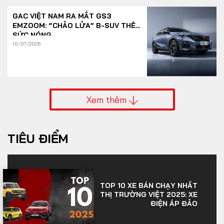
GAC VIỆT NAM RA MẮT GS3
EMZOOM: “CHẢO LỬA” B-SUV THÊM
SỨC NÓNG
10/07/2026
Xem thêm
TIÊU ĐIỂM
TOP 10 XE BÁN CHẠY NHẤT
THỊ TRƯỜNG VIỆT 2025: XE
ĐIỆN ÁP ĐẢO