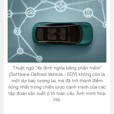
FOLLOW US
Facebook
Youtube
CONTACT US
Thuật ngữ "Xe định nghĩa bằng phần mềm"
(Software-Defined Vehicle - SDV) không còn là
0972271616
một dự báo tương lai, mà đã trở thành điểm
ngocvu.vneconomy@gmail.com
nóng nhất trong chiến lược cạnh tranh của các
tập đoàn sản xuất ô tô toàn cầu. Ảnh minh hoạ:
VW.