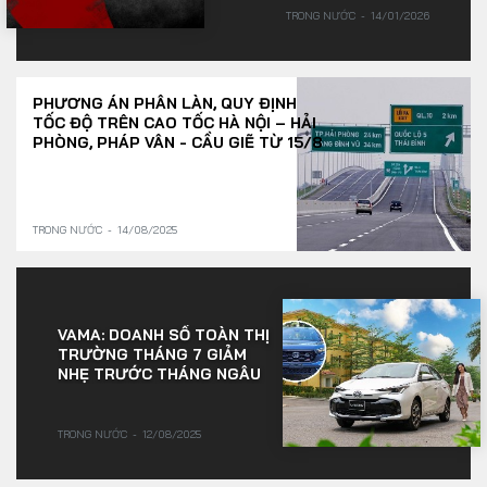
TRONG NƯỚC
14/01/2026
PHƯƠNG ÁN PHÂN LÀN, QUY ĐỊNH
TỐC ĐỘ TRÊN CAO TỐC HÀ NỘI – HẢI
PHÒNG, PHÁP VÂN - CẦU GIẼ TỪ 15/8
TRONG NƯỚC
14/08/2025
VAMA: DOANH SỐ TOÀN THỊ
TRƯỜNG THÁNG 7 GIẢM
NHẸ TRƯỚC THÁNG NGÂU
TRONG NƯỚC
12/08/2025