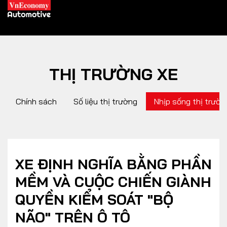
THỊ TRƯỜNG XE
XE XANH
Chính sách
Số liệu thị trường
Nhịp sống thị trườn
Xe khác
Trang chủ
Hybrid
Tiêu điểm
Xe điện
XE ĐỊNH NGHĨA BẰNG PHẦN
MỀM VÀ CUỘC CHIẾN GIÀNH
THỊ TRƯỜNG XE
DOANH NGHIỆP
QUYỀN KIỂM SOÁT "BỘ
NÃO" TRÊN Ô TÔ
Chính sách
Thương hiệu