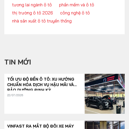
tương lai ngành ô tô
phần mềm và ô tô
thị trường ô tô 2026
công nghệ ô tô
nhà sản xuất ô tô truyền thống
TIN MỚI
TỐI ƯU ĐỘ BỀN Ô TÔ: XU HƯỚNG
CHUẨN HÓA DỊCH VỤ HẬU MÃI VÀ
BẢO DƯỠNG ĐỊNH KỲ
22/07/2026
VINFAST RA MẮT BỘ ĐÔI XE MÁY