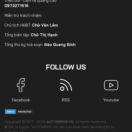
Theo dõi - Liên hệ quảng cáo:
0972271616
Miễn trừ trách nhiệm
Chủ tịch HĐBT:
Chử Văn Lâm
Tổng biên tập:
Chử Thị Hạnh
Tổng thư ký toà soạn:
Đào Quang Bính
FOLLOW US
Facebook
RSS
Youtube
Copyright © 2017 - 2020
AUTONEWS.VN
, all rights reserved.
® Ghi rõ nguồn "AUTONEWS.VN" khi bạn phát hành lại thông tin từ