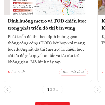
Định hướng metro và TOD chiến lược
K
trong phát triển đô thị bền vững
K
Phát triển đô thị theo định hướng giao
K
thông công cộng (TOD) kết hợp với mạng
V
lưới đường sắt đô thị (metro) là chiến lược
cốt lõi để giải quyết ùn tắc và tái cấu trúc
không gian. Mô hình này tập...
10
bài viết
Xem tất cả
2
1
2
3
4