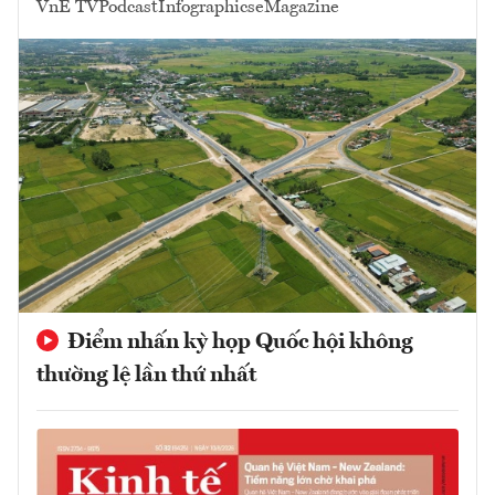
VnE TV
Podcast
Infographics
eMagazine
Điểm nhấn kỳ họp Quốc hội không
thường lệ lần thứ nhất