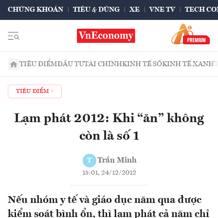
CHỨNG KHOÁN
TIÊU & DÙNG
XE
VNE TV
TECH CO
TIÊU ĐIỂM
ĐẦU TƯ
TÀI CHÍNH
KINH TẾ SỐ
KINH TẾ XANH
TIÊU ĐIỂM
Lạm phát 2012: Khi “ăn” không
còn là số 1
Trần Minh
T
15:01, 24/12/2012
Nếu nhóm y tế và giáo dục năm qua được
kiểm soát bình ổn, thì lạm phát cả năm chỉ