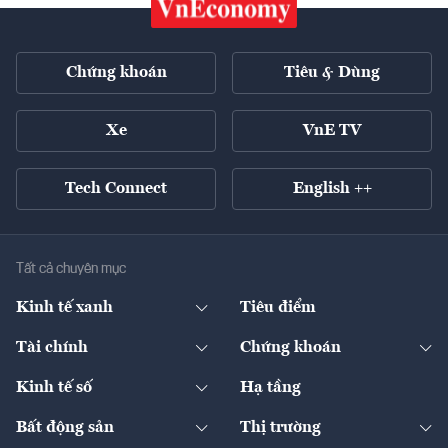
Chứng khoán
Tiêu & Dùng
Xe
VnE TV
Tech Connect
English ++
Tất cả chuyên mục
Kinh tế xanh
Tiêu điểm
Chuyển động xanh
Tài chính
Chứng khoán
Pháp lý
Ngân hàng
Doanh nghiệp niêm yết
Kinh tế số
Hạ tầng
Thương hiệu xanh
Thị trường vốn
Thị trường
Sản phẩm - Thị trường
Bất động sản
Thị trường
Diễn đàn
Thuế
Đầu tư