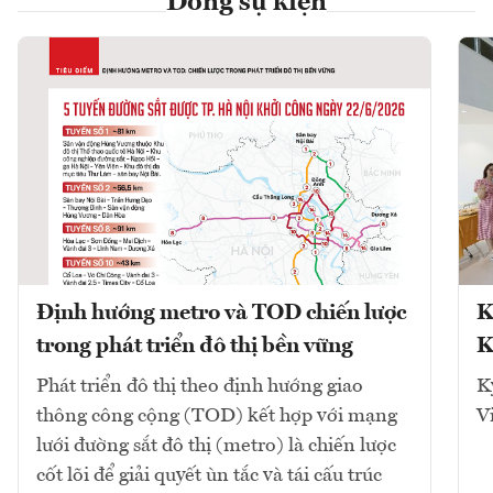
Dòng sự kiện
Định hướng metro và TOD chiến lược
K
trong phát triển đô thị bền vững
K
Phát triển đô thị theo định hướng giao
K
thông công cộng (TOD) kết hợp với mạng
V
lưới đường sắt đô thị (metro) là chiến lược
cốt lõi để giải quyết ùn tắc và tái cấu trúc