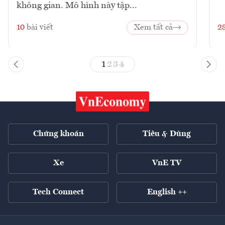
không gian. Mô hình này tập...
10
bài viết
Xem tất cả
2
1
2
3
4
Chứng khoán
Tiêu & Dùng
Xe
VnE TV
Tech Connect
English ++