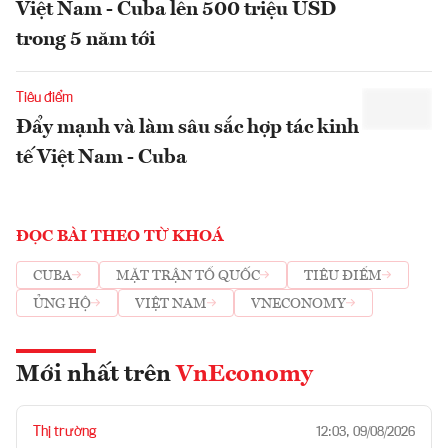
Việt Nam - Cuba lên 500 triệu USD
trong 5 năm tới
Tiêu điểm
Đẩy mạnh và làm sâu sắc hợp tác kinh
tế Việt Nam - Cuba
ĐỌC BÀI THEO TỪ KHOÁ
CUBA
MẶT TRẬN TỔ QUỐC
TIÊU ĐIỂM
ỦNG HỘ
VIỆT NAM
VNECONOMY
Mới nhất trên
VnEconomy
Thị trường
12:03, 09/08/2026