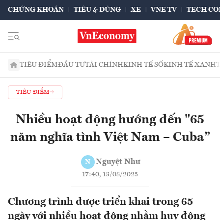
CHỨNG KHOÁN
TIÊU & DÙNG
XE
VNE TV
TECH CO
TIÊU ĐIỂM
ĐẦU TƯ
TÀI CHÍNH
KINH TẾ SỐ
KINH TẾ XANH
TIÊU ĐIỂM
Nhiều hoạt động hướng đến "65
năm nghĩa tình Việt Nam – Cuba”
Nguyệt Như
N
17:40, 13/08/2025
Chương trình được triển khai trong 65
ngày với nhiều hoạt động nhằm huy động