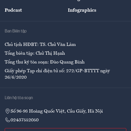
Đẹp +
An sinh
Podcast
Infographics
Giải trí
Y tế
Nhà
Ban Biên tập
Ẩm thực
Chủ tịch HĐBT: TS. Chử Văn Lâm
Tổng biên tập: Chử Thị Hạnh
Tổng thư ký tòa soạn: Đào Quang Bính
Giấy phép Tạp chí điện tử số: 272/GP-BTTTT ngày
26/6/2020
Liên hệ tòa soạn
Số 96-98 Hoàng Quốc Việt, Cầu Giấy, Hà Nội
02437552050