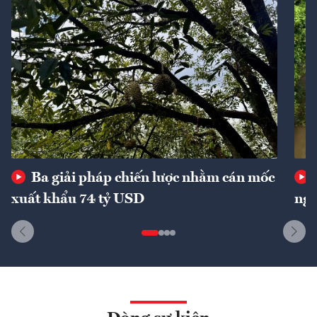
Ba giải pháp chiến lược nhằm cán mốc
xuất khẩu 74 tỷ USD
ngu