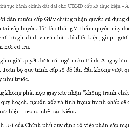
thủ tục hành chính đất đai cho UBND cấp xã thực hiện - 
ười dân muốn cấp Giấy chứng nhận quyền sử dụng đấ
ơ tại cấp huyện. Từ đầu tháng 7, thẩm quyền này đư
ới hộ gia đình và cá nhân đủ điều kiện, giúp người
i nơi cư trú.
 gian giải quyết được rút ngắn còn tối đa 3 ngày làm
 Toàn bộ quy trình cấp sổ đỏ lần đầu không vượt q
y như trước.
g không phải nộp giấy xác nhận "không tranh chấp
 quy hoạch, nguồn gốc và tình trạng tranh chấp sẽ 
hực hiện theo cơ chế hậu kiểm.
h 151 của Chính phủ quy định rõ việc phân cấp mạ