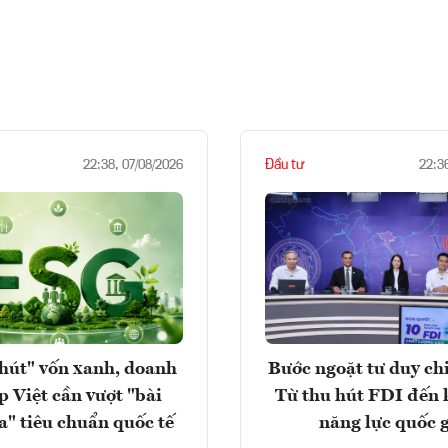
Đầu tư
22:38, 07/08/2026
22:3
hút" vốn xanh, doanh
Bước ngoặt tư duy chi
p Việt cần vượt "bài
Từ thu hút FDI đến 
a" tiêu chuẩn quốc tế
năng lực quốc 