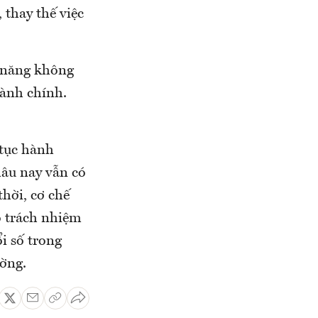
 thay thế việc
c năng không
hành chính.
 tục hành
lâu nay vẫn có
thời, cơ chế
o trách nhiệm
i số trong
ường.