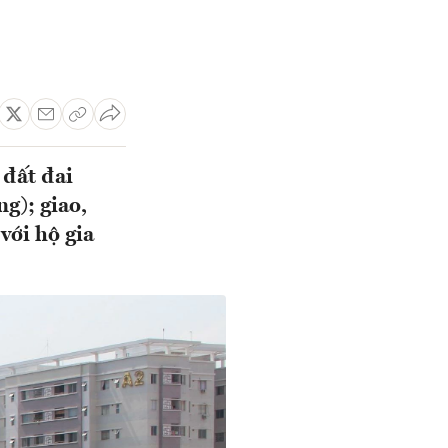
 đất đai
g); giao,
với hộ gia