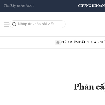
Thứ Bảy, 08/08/2026
CHỨNG KHOÁN
TIÊU ĐIỂM
ĐẦU TƯ
TÀI CH
Phân cấ