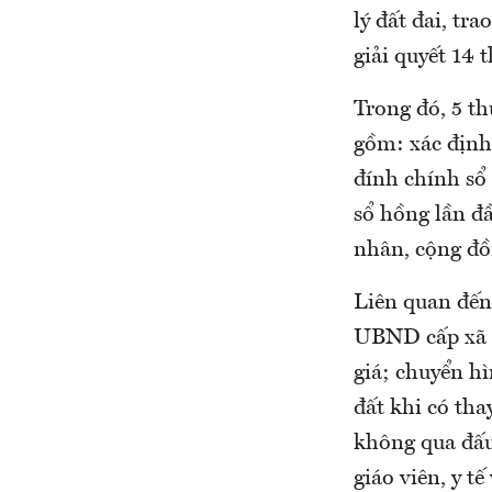
lý đất đai, t
giải quyết 14 t
Trong đó, 5 th
gồm: xác định 
đính chính sổ 
sổ hồng lần đầ
nhân, cộng đồ
Liên quan đến 
UBND cấp xã t
giá; chuyển hì
đất khi có tha
không qua đấu
giáo viên, y t