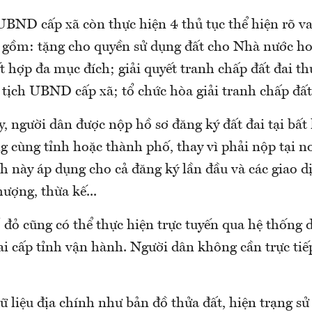
UBND cấp xã còn thực hiện 4 thủ tục thể hiện rõ va
 gồm: tặng cho quyền sử dụng đất cho Nhà nước h
t hợp đa mục đích; giải quyết tranh chấp đất đai t
tịch UBND cấp xã; tổ chức hòa giải tranh chấp đất đ
, người dân được nộp hồ sơ đăng ký đất đai tại bất 
 cùng tỉnh hoặc thành phố, thay vì phải nộp tại n
h này áp dụng cho cả đăng ký lần đầu và các giao d
ượng, thừa kế...
ổ đỏ cũng có thể thực hiện trực tuyến qua hệ thống
ai cấp tỉnh vận hành. Người dân không cần trực ti
ữ liệu địa chính như bản đồ thửa đất, hiện trạng sử 