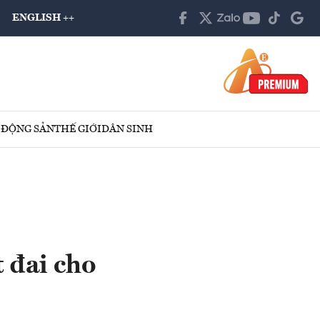
ENGLISH ++
 ĐỘNG SẢN
THẾ GIỚI
DÂN SINH
 đai cho