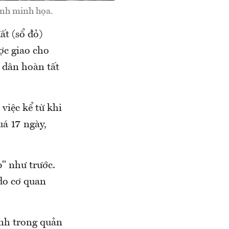
Ảnh minh họa.
t (sổ đỏ)
ợc giao cho
 dân hoàn tất
 việc kể từ khi
uá 17 ngày,
" như trước.
do cơ quan
nh trong quản