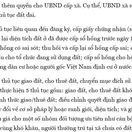
rao thêm quyền cho UBND cấp xã. Cụ thể, UBND xã s
hủ tục đất đai.
ủ tục liên quan đến đăng ký, cấp giấy chứng nhận (
lại diện tích đất ở đã được cấp sổ hồng trước ngày
hồng có sai sót; thu hồi và cấp lại sổ hồng cấp sai;
u cho tổ chức đang sử dụng đất; cấp sổ hồng cho hộ
ng dân cư hoặc người gốc Việt Nam định cư ở nước
thủ tục giao đất, cho thuê đất, chuyển mục đích sử
hực hiện 5 thủ tục gồm: giao đất, cho thuê đất kh
nh thức giao/thuê đất; điều chỉnh quyết định giao đ
y đổi về cơ sở pháp lý hoặc ranh giới, diện tích; và g
 giá cho một số nhóm đối tượng ưu tiên như cán b
ế vùng khó khăn, người thường trú tại xã chưa có đất