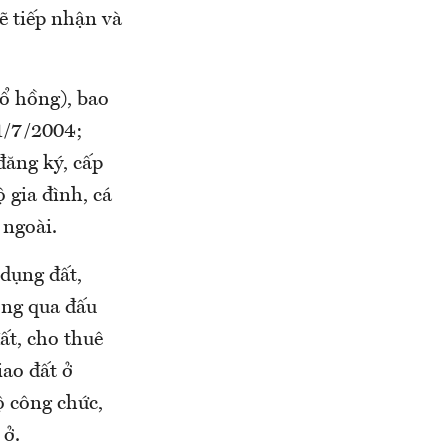
ẽ tiếp nhận và
sổ hồng), bao
 1/7/2004;
 đăng ký, cấp
 gia đình, cá
 ngoài.
 dụng đất,
ông qua đấu
ất, cho thuê
iao đất ở
ộ công chức,
 ở.