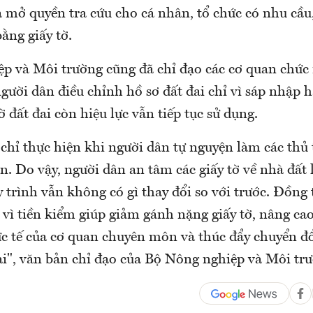
 mở quyền tra cứu cho cá nhân, tổ chức có nhu cầu,
ằng giấy tờ.
p và Môi trường cũng đã chỉ đạo các cơ quan chứ
gười dân điều chỉnh hồ sơ đất đai chỉ vì sáp nhập 
ờ đất đai còn hiệu lực vẫn tiếp tục sử dụng.
 chỉ thực hiện khi người dân tự nguyện làm các thủ
n. Do vậy, người dân an tâm các giấy tờ về nhà đất 
y trình vẫn không có gì thay đổi so với trước. Đồng 
 vì tiền kiểm giúp giảm gánh nặng giấy tờ, nâng ca
c tế của cơ quan chuyên môn và thúc đẩy chuyển đổ
ai", văn bản chỉ đạo của Bộ Nông nghiệp và Môi tr