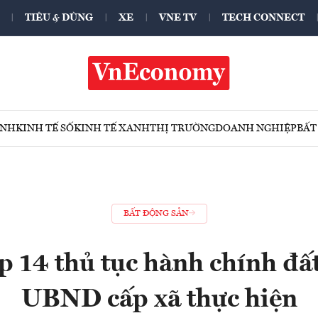
TIÊU & DÙNG
XE
VNE TV
TECH CONNECT
ÍNH
KINH TẾ SỐ
KINH TẾ XANH
THỊ TRƯỜNG
DOANH NGHIỆP
BẤT
BẤT ĐỘNG SẢN
p 14 thủ tục hành chính đất
UBND cấp xã thực hiện