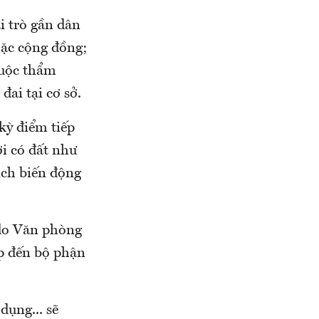
i trò gần dân
oặc cộng đồng;
huộc thẩm
ai tại cơ sở.
kỳ điểm tiếp
ơi có đất như
ịch biến động
 do Văn phòng
ếp đến bộ phận
dụng... sẽ