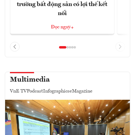
trường bất động sản có lợi thế kết
t
nối
Đọc ngay
Multimedia
VnE TV
Podcast
Infographics
eMagazine