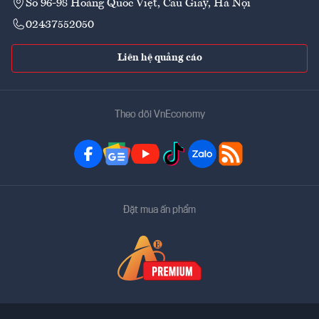
Số 96-98 Hoàng Quốc Việt, Cầu Giấy, Hà Nội
02437552050
Liên hệ quảng cáo
Theo dõi VnEconomy
Đặt mua ấn phẩm