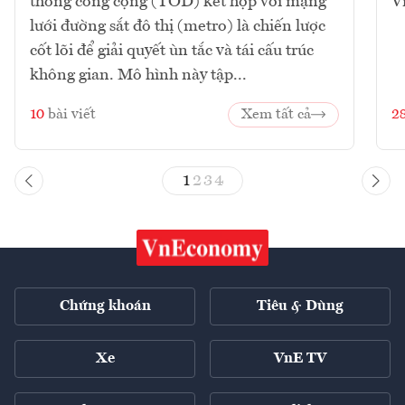
thông công cộng (TOD) kết hợp với mạng
V
lưới đường sắt đô thị (metro) là chiến lược
cốt lõi để giải quyết ùn tắc và tái cấu trúc
không gian. Mô hình này tập...
10
bài viết
Xem tất cả
2
1
2
3
4
Chứng khoán
Tiêu & Dùng
Xe
VnE TV