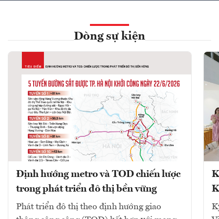
Dòng sự kiện
Định hướng metro và TOD chiến lược
K
trong phát triển đô thị bền vững
K
Phát triển đô thị theo định hướng giao
K