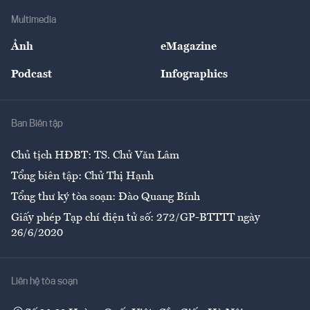
Doanh nghiệp
Địa phương
Thị trường
Bảo hiểm
Multimedia
Sự kiện
Nhân lực
Ảnh
eMagazine
Đẹp +
An sinh
Podcast
Infographics
Giải trí
Y tế
Nhà
Ban Biên tập
Ẩm thực
Chủ tịch HĐBT: TS. Chử Văn Lâm
Tổng biên tập: Chử Thị Hạnh
Tổng thư ký tòa soạn: Đào Quang Bính
Giấy phép Tạp chí điện tử số: 272/GP-BTTTT ngày
26/6/2020
Liên hệ tòa soạn