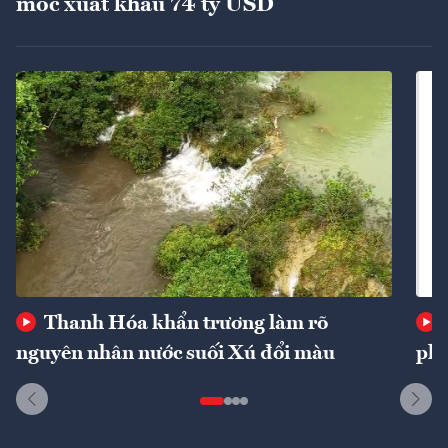
mốc xuất khẩu 74 tỷ USD
Thanh Hóa khẩn trương làm rõ
nguyên nhân nước suối Xú đổi màu
phí