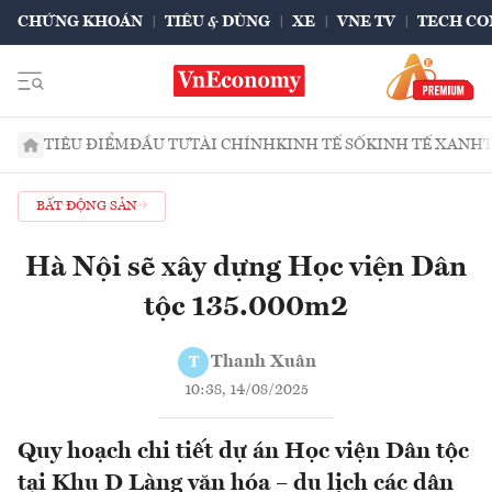
CHỨNG KHOÁN
TIÊU & DÙNG
XE
VNE TV
TECH CO
TIÊU ĐIỂM
ĐẦU TƯ
TÀI CHÍNH
KINH TẾ SỐ
KINH TẾ XANH
BẤT ĐỘNG SẢN
Hà Nội sẽ xây dựng Học viện Dân
tộc 135.000m2
Thanh Xuân
T
10:38, 14/08/2025
Quy hoạch chi tiết dự án Học viện Dân tộc
tại Khu D Làng văn hóa – du lịch các dân