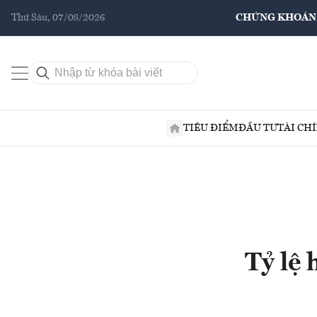
Thứ Sáu, 07/08/2026
CHỨNG KHOÁN
TIÊU ĐIỂM
ĐẦU TƯ
TÀI CH
Tỷ lệ