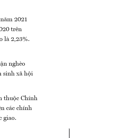
o năm 2021
020 trên
èo là 2,23%.
cận nghèo
n sinh xã hội
n thuộc Chính
ện các chính
 giao.