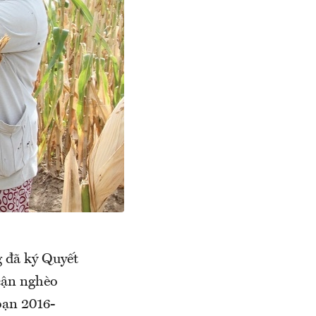
 đã ký Quyết
cận nghèo
oạn 2016-