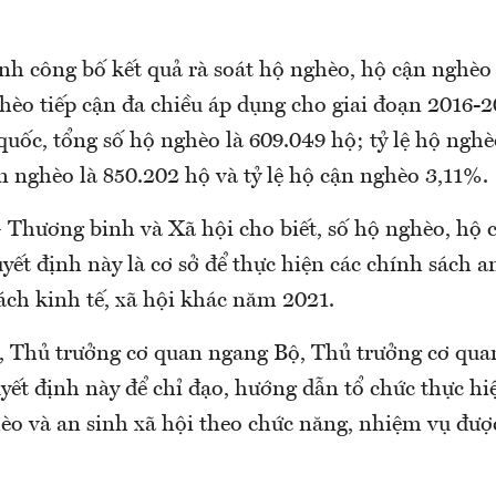
nh công bố kết quả rà soát hộ nghèo, hộ cận nghè
èo tiếp cận đa chiều áp dụng cho giai đoạn 2016-2
quốc, tổng số hộ nghèo là 609.049 hộ; tỷ lệ hộ ngh
 nghèo là 850.202 hộ và tỷ lệ hộ cận nghèo 3,11%.
Thương binh và Xã hội cho biết, số hộ nghèo, hộ 
ết định này là cơ sở để thực hiện các chính sách a
sách kinh tế, xã hội khác năm 2021.
, Thủ trưởng cơ quan ngang Bộ, Thủ trưởng cơ qua
yết định này để chỉ đạo, hướng dẫn tổ chức thực hi
èo và an sinh xã hội theo chức năng, nhiệm vụ được