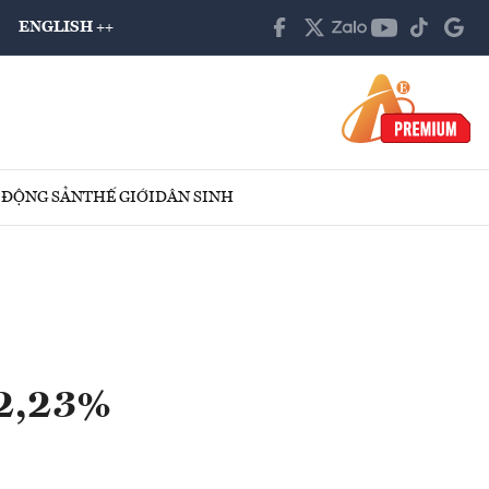
ENGLISH ++
 ĐỘNG SẢN
THẾ GIỚI
DÂN SINH
 2,23%