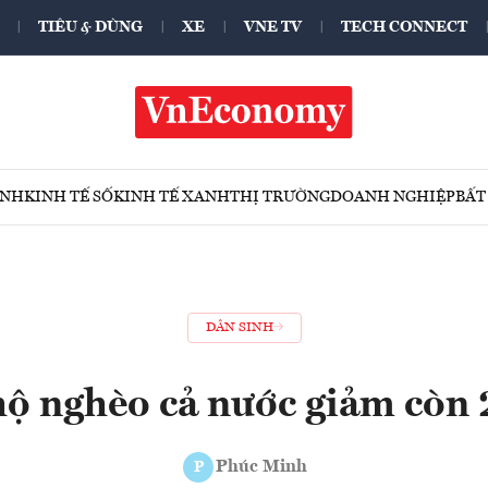
TIÊU & DÙNG
XE
VNE TV
TECH CONNECT
ÍNH
KINH TẾ SỐ
KINH TẾ XANH
THỊ TRƯỜNG
DOANH NGHIỆP
BẤT
DÂN SINH
 hộ nghèo cả nước giảm còn
Phúc Minh
P