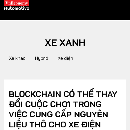
XE XANH
XE XANH
Xe khác
Hybrid
Xe điện
Xe khác
Trang chủ
Hybrid
Tiêu điểm
Xe điện
BLOCKCHAIN CÓ THỂ THAY
ĐỔI CUỘC CHƠI TRONG
THỊ TRƯỜNG XE
DOANH NGHIỆP
VIỆC CUNG CẤP NGUYÊN
LIỆU THÔ CHO XE ĐIỆN
Chính sách
Thương hiệu