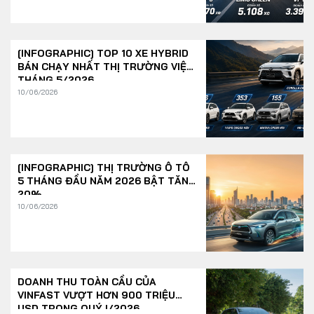
[INFOGRAPHIC] TOP 10 XE HYBRID
BÁN CHẠY NHẤT THỊ TRƯỜNG VIỆT
THÁNG 5/2026
10/06/2026
[INFOGRAPHIC] THỊ TRƯỜNG Ô TÔ
5 THÁNG ĐẦU NĂM 2026 BẬT TĂNG
20%
10/06/2026
DOANH THU TOÀN CẦU CỦA
VINFAST VƯỢT HƠN 900 TRIỆU
USD TRONG QUÝ I/2026