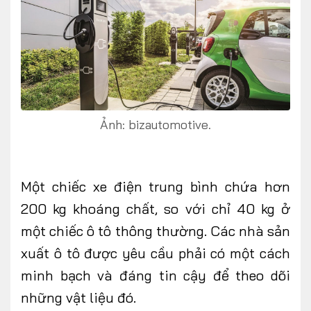
FOLLOW US
Ảnh: bizautomotive.
Facebook
Youtube
CONTACT US
Một chiếc xe điện trung bình chứa hơn
0972271616
200 kg khoáng chất, so với chỉ 40 kg ở
ngocvu.vneconomy@gmail.com
một chiếc ô tô thông thường. Các nhà sản
xuất ô tô được yêu cầu phải có một cách
minh bạch và đáng tin cậy để theo dõi
những vật liệu đó.