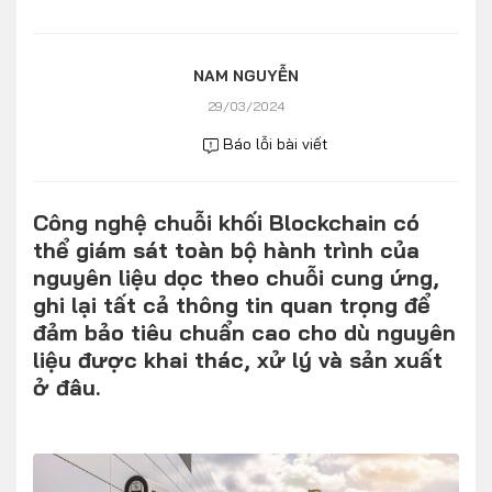
Số liệu thị trường
Nhân vật
Nhịp sống thị trường
Quản trị
NAM NGUYỄN
29/03/2024
MULTIMEDIA
Báo lỗi bài viết
Infographics
Công nghệ chuỗi khối Blockchain có
Album ảnh
thể giám sát toàn bộ hành trình của
Video
nguyên liệu dọc theo chuỗi cung ứng,
ghi lại tất cả thông tin quan trọng để
TRA CỨU XE
đảm bảo tiêu chuẩn cao cho dù nguyên
liệu được khai thác, xử lý và sản xuất
ở đâu.
HÃNG XE
MODEL
DÒNG XE