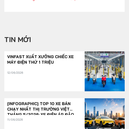
TIN MỚI
VINFAST XUẤT XƯỞNG CHIẾC XE
MÁY ĐIỆN THỨ 1 TRIỆU
12/06/2026
[INFOGRAPHIC] TOP 10 XE BÁN
CHẠY NHẤT THỊ TRƯỜNG VIỆT
THÁNG 5/2026: XE ĐIỆN ÁP ĐẢO
11/06/2026