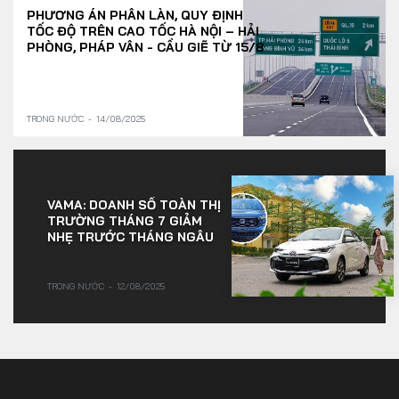
PHƯƠNG ÁN PHÂN LÀN, QUY ĐỊNH
TỐC ĐỘ TRÊN CAO TỐC HÀ NỘI – HẢI
PHÒNG, PHÁP VÂN - CẦU GIẼ TỪ 15/8
TRONG NƯỚC
14/08/2025
VAMA: DOANH SỐ TOÀN THỊ
TRƯỜNG THÁNG 7 GIẢM
NHẸ TRƯỚC THÁNG NGÂU
TRONG NƯỚC
12/08/2025