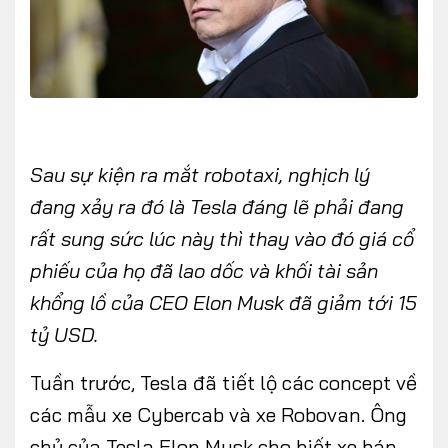
FOLLOW US
Sau sự kiện ra mắt robotaxi, nghịch lý
đang xảy ra đó là Tesla đáng lẽ phải đang
Facebook
Youtube
rất sung sức lúc này thì thay vào đó giá cổ
CONTACT US
phiếu của họ đã lao dốc và khối tài sản
0972271616
khổng lồ của CEO Elon Musk đã giảm tới 15
ngocvu.vneconomy@gmail.com
tỷ USD.
Tuần trước, Tesla đã tiết lộ các concept về
các mẫu xe Cybercab và xe Robovan. Ông
chủ của Tesla Elon Musk cho biết xe bán