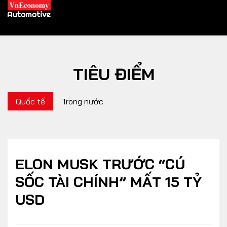
TIÊU ĐIỂM
XE XANH
Quốc tế
Trong nước
Xe khác
Trang chủ
Hybrid
Tiêu điểm
Xe điện
ELON MUSK TRƯỚC “CÚ
SỐC TÀI CHÍNH” MẤT 15 TỶ
THỊ TRƯỜNG XE
DOANH NGHIỆP
USD
Chính sách
Thương hiệu