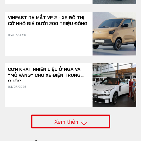
VINFAST RA MẮT VF 2 - XE ĐÔ THỊ
CỠ NHỎ GIÁ DƯỚI 200 TRIỆU ĐỒNG
05/07/2026
CƠN KHÁT NHIÊN LIỆU Ở NGA VÀ
“MỎ VÀNG” CHO XE ĐIỆN TRUNG
QUỐC
04/07/2026
Xem thêm