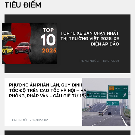
TIÊU ĐIỂM
TOP 10 XE BÁN CHẠY NHẤT
THỊ TRƯỜNG VIỆT 2025: XE
ĐIỆN ÁP ĐẢO
TRONG NƯỚC
14/01/2026
PHƯƠNG ÁN PHÂN LÀN, QUY ĐỊNH
TỐC ĐỘ TRÊN CAO TỐC HÀ NỘI – HẢI
PHÒNG, PHÁP VÂN - CẦU GIẼ TỪ 15/8
TRONG NƯỚC
14/08/2025