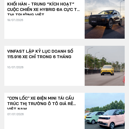
KHỐI HÀN - TRUNG “KÍCH HOẠT”
CUỘC CHIẾN XE HYBRID ĐA CỰC TẠI
THỊ TRƯỜNG VIỆT
19/07/2026
VINFAST LẬP KỶ LỤC DOANH SỐ
115.916 XE CHỈ TRONG 6 THÁNG
10/07/2026
"CƠN LỐC" XE ĐIỆN MINI TÁI CẤU
TRÚC THỊ TRƯỜNG Ô TÔ GIÁ RẺ
VIỆT NAM
07/07/2026