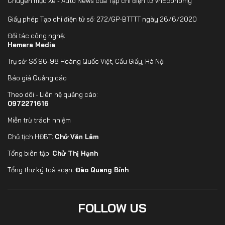
Chuyên mục Xe - Auto News của Tạp chí điện tử VnEconomy
Giấy phép Tạp chí điện tử số: 272/GP-BTTTT ngày 26/6/2020
Đối tác công nghệ:
Hemera Media
Trụ sở: Số 96-98 Hoàng Quốc Việt, Cầu Giấy, Hà Nội
Báo giá Quảng cáo
Theo dõi - Liên hệ quảng cáo:
0972271616
Miễn trừ trách nhiệm
Chủ tịch HĐBT:
Chử Văn Lâm
Tổng biên tập:
Chử Thị Hạnh
Tổng thư ký toà soạn:
Đào Quang Bính
FOLLOW US