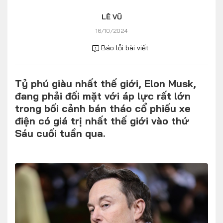
Số liệu thị trường
Nhân vật
LÊ VŨ
Nhịp sống thị trường
Quản trị
16/10/2024
Báo lỗi bài viết
MULTIMEDIA
Tỷ phú giàu nhất thế giới, Elon Musk,
Infographics
đang phải đối mặt với áp lực rất lớn
Album ảnh
trong bối cảnh bán tháo cổ phiếu xe
điện có giá trị nhất thế giới vào thứ
Video
Sáu cuối tuần qua.
TRA CỨU XE
HÃNG XE
MODEL
DÒNG XE