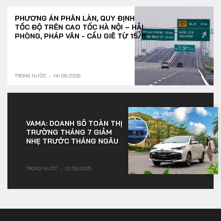
PHƯƠNG ÁN PHÂN LÀN, QUY ĐỊNH
TỐC ĐỘ TRÊN CAO TỐC HÀ NỘI – HẢI
PHÒNG, PHÁP VÂN - CẦU GIẼ TỪ 15/8
TRONG NƯỚC
14/08/2025
VAMA: DOANH SỐ TOÀN THỊ
TRƯỜNG THÁNG 7 GIẢM
NHẸ TRƯỚC THÁNG NGÂU
TRONG NƯỚC
12/08/2025