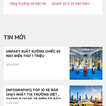
tăng trưởng xe bán tải
doanh số ô tô Việt Nam
TIN MỚI
VINFAST XUẤT XƯỞNG CHIẾC XE
MÁY ĐIỆN THỨ 1 TRIỆU
12/06/2026
[INFOGRAPHIC] TOP 10 XE BÁN
CHẠY NHẤT THỊ TRƯỜNG VIỆT
THÁNG 5/2026: XE ĐIỆN ÁP ĐẢO
11/06/2026