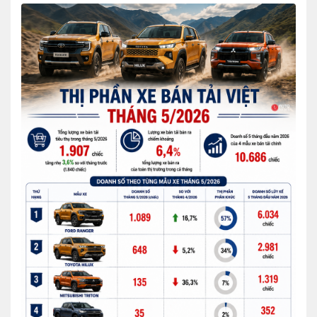
FOLLOW US
Facebook
Youtube
CONTACT US
0972271616
ngocvu.vneconomy@gmail.com