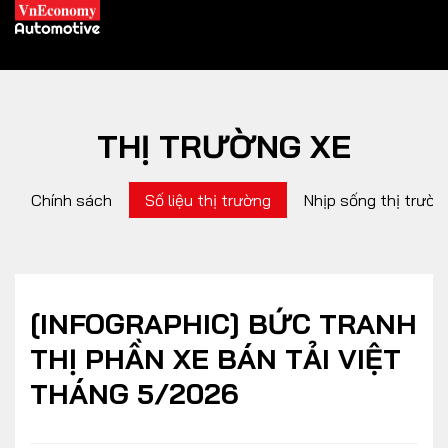
THỊ TRƯỜNG XE
XE XANH
Chính sách
Số liệu thị trường
Nhịp sống thị trườn
Xe khác
Trang chủ
Hybrid
Tiêu điểm
Xe điện
[INFOGRAPHIC] BỨC TRANH
THỊ PHẦN XE BÁN TẢI VIỆT
THỊ TRƯỜNG XE
DOANH NGHIỆP
THÁNG 5/2026
Chính sách
Thương hiệu