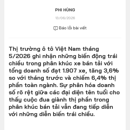
Số liệu thị trường
Nhân vật
PHI HÙNG
Nhịp sống thị trường
Quản trị
13/06/2026
Báo lỗi bài viết
MULTIMEDIA
Thị trường ô tô Việt Nam tháng
Infographics
5/2026 ghi nhận những biến động trái
Album ảnh
chiều trong phân khúc xe bán tải với
tổng doanh số đạt 1.907 xe, tăng 3,6%
Video
so với tháng trước và chiếm 6,4% thị
phần toàn ngành. Sự phân hóa doanh
TRA CỨU XE
số rõ rệt giữa các đại diện tên tuổi cho
thấy cuộc đua giành thị phần trong
HÃNG XE
MODEL
phân khúc bán tải vẫn đang tiếp diễn
với những diễn biến trái chiều.
DÒNG XE