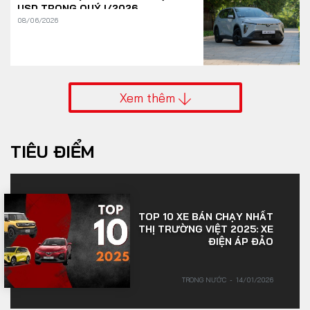
USD TRONG QUÝ I/2026
08/06/2026
Xem thêm
TIÊU ĐIỂM
TOP 10 XE BÁN CHẠY NHẤT
THỊ TRƯỜNG VIỆT 2025: XE
ĐIỆN ÁP ĐẢO
TRONG NƯỚC
14/01/2026