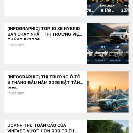
[INFOGRAPHIC] TOP 10 XE HYBRID
BÁN CHẠY NHẤT THỊ TRƯỜNG VIỆT
THÁNG 5/2026
10/06/2026
[INFOGRAPHIC] THỊ TRƯỜNG Ô TÔ
5 THÁNG ĐẦU NĂM 2026 BẬT TĂNG
20%
10/06/2026
DOANH THU TOÀN CẦU CỦA
VINFAST VƯỢT HƠN 900 TRIỆU