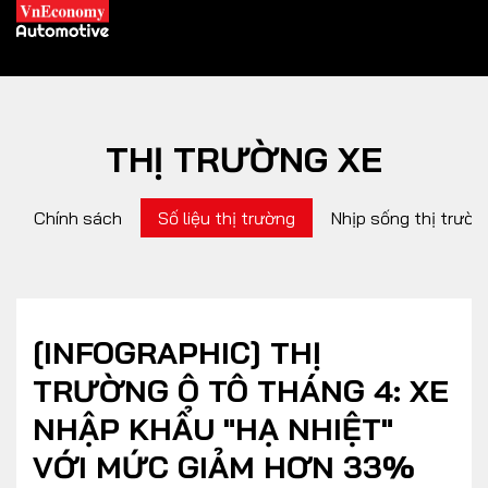
THỊ TRƯỜNG XE
XE XANH
Chính sách
Số liệu thị trường
Nhịp sống thị trườn
Xe khác
Trang chủ
Hybrid
Tiêu điểm
Xe điện
[INFOGRAPHIC] THỊ
TRƯỜNG Ô TÔ THÁNG 4: XE
THỊ TRƯỜNG XE
DOANH NGHIỆP
NHẬP KHẨU "HẠ NHIỆT"
VỚI MỨC GIẢM HƠN 33%
Chính sách
Thương hiệu