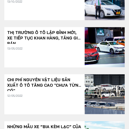
13/10/2022
THỊ TRƯỜNG Ô TÔ LẬP ĐỈNH MỚI,
XE TIẾP TỤC KHAN HÀNG, TĂNG GIÁ
BÁN
13/05/2022
CHI PHÍ NGUYÊN VẬT LIỆU SẢN
XUẤT Ô TÔ TĂNG CAO "CHƯA TỪNG
CÓ"
12/05/2022
NHỮNG MẪU XE “BIA KÈM LẠC” CỦA