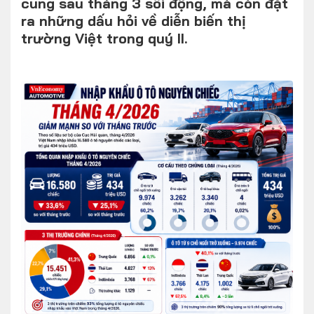
cung sau tháng 3 sôi động, mà còn đặt
ra những dấu hỏi về diễn biến thị
trường Việt trong quý II.
FOLLOW US
Facebook
Youtube
CONTACT US
0972271616
ngocvu.vneconomy@gmail.com