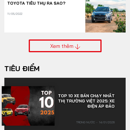
TOYOTA TIÊU THỤ RA SAO?
11/05/2022
Xem thêm
TIÊU ĐIỂM
TOP 10 XE BÁN CHẠY NHẤT
THỊ TRƯỜNG VIỆT 2025: XE
ĐIỆN ÁP ĐẢO
TRONG NƯỚC
14/01/2026