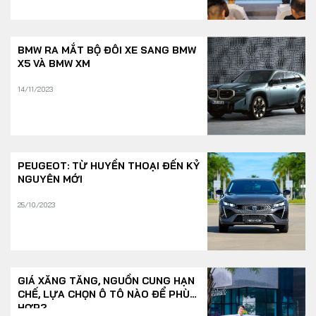
BMW RA MẮT BỘ ĐÔI XE SANG BMW
X5 VÀ BMW XM
14/11/2023
PEUGEOT: TỪ HUYỀN THOẠI ĐẾN KỶ
NGUYÊN MỚI
25/10/2023
GIÁ XĂNG TĂNG, NGUỒN CUNG HẠN
CHẾ, LỰA CHỌN Ô TÔ NÀO ĐỂ PHÙ
HỢP?