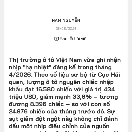
Số liệu thị trường
Nhân vật
Nhịp sống thị trường
Quản trị
NAM NGUYỄN
28/05/2026
MULTIMEDIA
Báo lỗi bài viết
Infographics
Thị trường ô tô Việt Nam vừa ghi nhận
Album ảnh
nhịp "hạ nhiệt" đáng kể trong tháng
Video
4/2026. Theo số liệu sơ bộ từ Cục Hải
quan, lượng ô tô nguyên chiếc nhập
TRA CỨU XE
khẩu đạt 16.580 chiếc với giá trị 434
triệu USD, giảm mạnh 33,6% – tương
đương 8.396 chiếc – so với con số
HÃNG XE
MODEL
24.976 chiếc của tháng trước đó. Sự
sụt giảm đột ngột này không chỉ đánh
dấu một nhịp điều chỉnh của nguồn
DÒNG XE