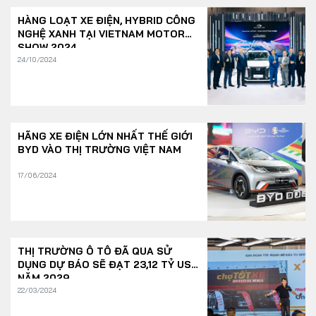
HÀNG LOẠT XE ĐIỆN, HYBRID CÔNG
NGHỆ XANH TẠI VIETNAM MOTOR
SHOW 2024
24/10/2024
HÃNG XE ĐIỆN LỚN NHẤT THẾ GIỚI
BYD VÀO THỊ TRƯỜNG VIỆT NAM
17/06/2024
THỊ TRƯỜNG Ô TÔ ĐÃ QUA SỬ
DỤNG DỰ BÁO SẼ ĐẠT 23,12 TỶ USD
NĂM 2029
22/03/2024