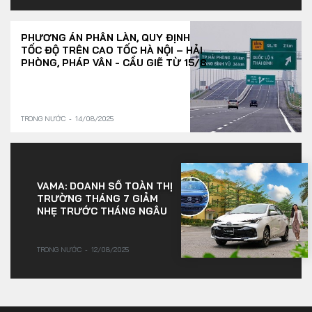
PHƯƠNG ÁN PHÂN LÀN, QUY ĐỊNH
TỐC ĐỘ TRÊN CAO TỐC HÀ NỘI – HẢI
PHÒNG, PHÁP VÂN - CẦU GIẼ TỪ 15/8
TRONG NƯỚC
14/08/2025
VAMA: DOANH SỐ TOÀN THỊ
TRƯỜNG THÁNG 7 GIẢM
NHẸ TRƯỚC THÁNG NGÂU
TRONG NƯỚC
12/08/2025