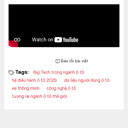
FOLLOW US
Facebook
Youtube
Báo lỗi bài viết
CONTACT US
Tags:
Big Tech trong ngành ô tô
hệ điều hành ô tô 2026
dữ liệu người dùng ô tô
0972271616
xe thông minh
công nghệ ô tô
ngocvu.vneconomy@gmail.com
tương lai ngành ô tô thế giới