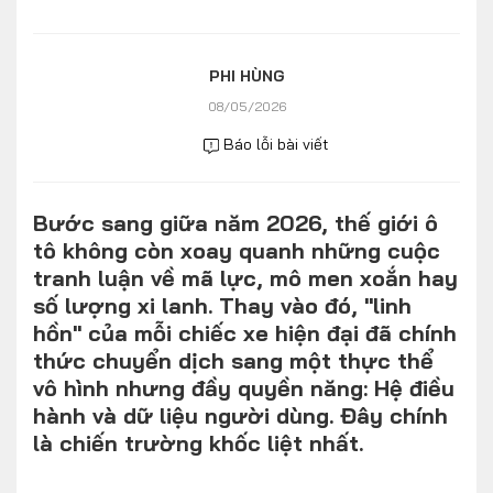
Số liệu thị trường
Nhân vật
Nhịp sống thị trường
Quản trị
PHI HÙNG
08/05/2026
MULTIMEDIA
Báo lỗi bài viết
Infographics
Bước sang giữa năm 2026, thế giới ô
Album ảnh
tô không còn xoay quanh những cuộc
Video
tranh luận về mã lực, mô men xoắn hay
số lượng xi lanh. Thay vào đó, "linh
TRA CỨU XE
hồn" của mỗi chiếc xe hiện đại đã chính
thức chuyển dịch sang một thực thể
vô hình nhưng đầy quyền năng: Hệ điều
HÃNG XE
MODEL
hành và dữ liệu người dùng. Đây chính
là chiến trường khốc liệt nhất.
DÒNG XE