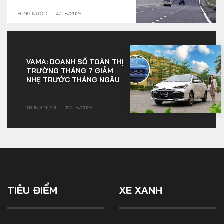
TRONG NƯỚC
14/08/2025
VAMA: DOANH SỐ TOÀN THỊ
TRƯỜNG THÁNG 7 GIẢM
NHẸ TRƯỚC THÁNG NGÂU
TRONG NƯỚC
12/08/2025
TIÊU ĐIỂM
XE XANH