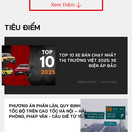
Xem thêm
TIÊU ĐIỂM
TOP 10 XE BÁN CHẠY NHẤT
THỊ TRƯỜNG VIỆT 2025: XE
ĐIỆN ÁP ĐẢO
TRONG NƯỚC
14/01/2026
PHƯƠNG ÁN PHÂN LÀN, QUY ĐỊNH
TỐC ĐỘ TRÊN CAO TỐC HÀ NỘI – HẢI
PHÒNG, PHÁP VÂN - CẦU GIẼ TỪ 15/8