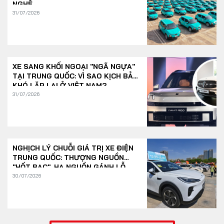
NGHỆ
31/07/2026
XE SANG KHỐI NGOẠI "NGÃ NGỰA"
TẠI TRUNG QUỐC: VÌ SAO KỊCH BẢN
KHÓ LẶP LẠI Ở VIỆT NAM?
31/07/2026
NGHỊCH LÝ CHUỖI GIÁ TRỊ XE ĐIỆN
TRUNG QUỐC: THƯỢNG NGUỒN
"HỐT BẠC", HẠ NGUỒN GÁNH LỖ
30/07/2026