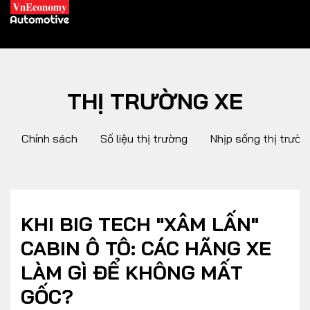
THỊ TRƯỜNG XE
XE XANH
Chính sách
Số liệu thị trường
Nhịp sống thị trườn
Xe khác
Trang chủ
Hybrid
Tiêu điểm
Xe điện
KHI BIG TECH "XÂM LẤN"
CABIN Ô TÔ: CÁC HÃNG XE
THỊ TRƯỜNG XE
DOANH NGHIỆP
LÀM GÌ ĐỂ KHÔNG MẤT
GỐC?
Chính sách
Thương hiệu