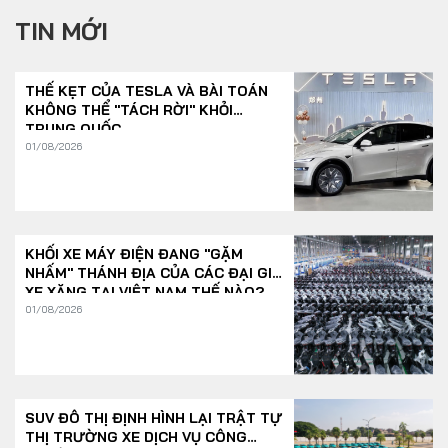
TIN MỚI
THẾ KẸT CỦA TESLA VÀ BÀI TOÁN
KHÔNG THỂ "TÁCH RỜI" KHỎI
TRUNG QUỐC
01/08/2026
KHỐI XE MÁY ĐIỆN ĐANG "GẶM
NHẤM" THÁNH ĐỊA CỦA CÁC ĐẠI GIA
XE XĂNG TẠI VIỆT NAM THẾ NÀO?
01/08/2026
SUV ĐÔ THỊ ĐỊNH HÌNH LẠI TRẬT TỰ
THỊ TRƯỜNG XE DỊCH VỤ CÔNG