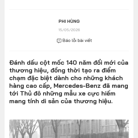
Số liệu thị trường
Nhân vật
Nhịp sống thị trường
Quản trị
PHI HÙNG
15/05/2026
MULTIMEDIA
Báo lỗi bài viết
Infographics
Đánh dấu cột mốc 140 năm đổi mới của
Album ảnh
thương hiệu, đồng thời tạo ra điểm
Video
chạm đặc biệt dành cho những khách
hàng cao cấp, Mercedes-Benz đã mang
TRA CỨU XE
tới Thủ đô những mẫu xe cực hiếm
mang tính di sản của thương hiệu.
HÃNG XE
MODEL
DÒNG XE