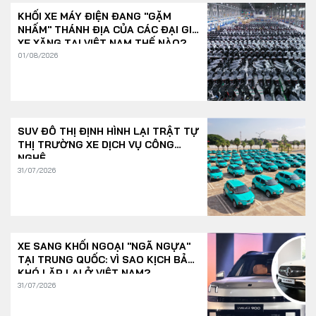
KHỐI XE MÁY ĐIỆN ĐANG "GẶM
NHẤM" THÁNH ĐỊA CỦA CÁC ĐẠI GIA
XE XĂNG TẠI VIỆT NAM THẾ NÀO?
01/08/2026
SUV ĐÔ THỊ ĐỊNH HÌNH LẠI TRẬT TỰ
THỊ TRƯỜNG XE DỊCH VỤ CÔNG
NGHỆ
31/07/2026
XE SANG KHỐI NGOẠI "NGÃ NGỰA"
TẠI TRUNG QUỐC: VÌ SAO KỊCH BẢN
KHÓ LẶP LẠI Ở VIỆT NAM?
31/07/2026