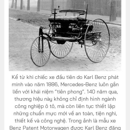
FOLLOW US
Facebook
Youtube
CONTACT US
Kể từ khi chiếc xe đầu tiên do Karl Benz phát
minh vào năm 1886, Mercedes‑Benz luôn gắn
0972271616
liền với khái niệm “tiên phong”. 140 năm qua,
ngocvu.vneconomy@gmail.com
thương hiệu này không chỉ định hình ngành
công nghiệp ô tô, mà còn liên tục thiết lập
những chuẩn mực mới về an toàn, tiện nghi,
thiết kế và công nghệ. Trong ảnh là mẫu xe
Benz Patent Motorwagen được Karl Benz đăng