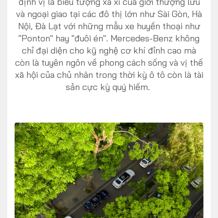
định vị là biểu tượng xa xỉ của giới thượng lưu
và ngoại giao tại các đô thị lớn như Sài Gòn, Hà
Nội, Đà Lạt với những mẫu xe huyền thoại như
"Ponton" hay "đuôi én". Mercedes-Benz không
chỉ đại diện cho kỹ nghệ cơ khí đỉnh cao mà
còn là tuyên ngôn về phong cách sống và vị thế
xã hội của chủ nhân trong thời kỳ ô tô còn là tài
sản cực kỳ quý hiếm.