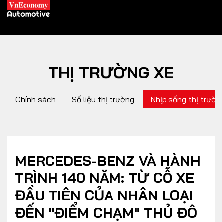
THỊ TRƯỜNG XE
XE XANH
Chính sách
Số liệu thị trường
Nhịp sống thị trườn
Xe khác
Trang chủ
Hybrid
Tiêu điểm
Xe điện
MERCEDES-BENZ VÀ HÀNH
TRÌNH 140 NĂM: TỪ CỖ XE
THỊ TRƯỜNG XE
DOANH NGHIỆP
ĐẦU TIÊN CỦA NHÂN LOẠI
ĐẾN "ĐIỂM CHẠM" THỦ ĐÔ
Chính sách
Thương hiệu