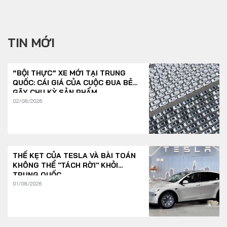
TIN MỚI
“BỘI THỰC” XE MỚI TẠI TRUNG
QUỐC: CÁI GIÁ CỦA CUỘC ĐUA BẺ
GÃY CHU KỲ SẢN PHẨM
02/08/2026
THẾ KẸT CỦA TESLA VÀ BÀI TOÁN
KHÔNG THỂ "TÁCH RỜI" KHỎI
TRUNG QUỐC
01/08/2026