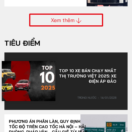
Xem thêm
TIÊU ĐIỂM
TOP 10 XE BÁN CHẠY NHẤT
THỊ TRƯỜNG VIỆT 2025: XE
ĐIỆN ÁP ĐẢO
TRONG NƯỚC
14/01/2026
PHƯƠNG ÁN PHÂN LÀN, QUY ĐỊNH
TỐC ĐỘ TRÊN CAO TỐC HÀ NỘI – HẢI
PHÒNG, PHÁP VÂN - CẦU GIẼ TỪ 15/8