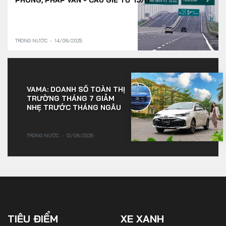
TRONG NƯỚC
14/08/2025
VAMA: DOANH SỐ TOÀN THỊ
TRƯỜNG THÁNG 7 GIẢM
NHẸ TRƯỚC THÁNG NGÂU
TRONG NƯỚC
12/08/2025
TIÊU ĐIỂM
XE XANH