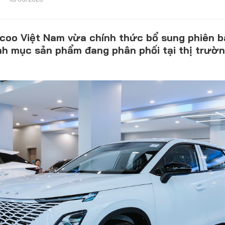
oo Việt Nam vừa chính thức bổ sung phiên 
CONTACT US
nh mục sản phẩm đang phân phối tại thị trườn
0972271616
ngocvu.vneconomy@gmail.com