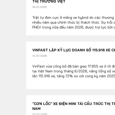
THỊ TRƯỜNG VIỆT
19/07/2026
Trật tự đơn cực ở mảng xe hybrid do các thương 
nhiều năm qua chính thức bị thách thức. Sự trỗi
PHEV trong nửa đầu năm 2026, được trợ lực bởi c
chiến lược về chính sách thuế tiêu thụ đặc biệt 
thành một chiến địa đầy tiềm năng. Sự đổ bộ đồn
qua các dòng sản phẩm thế hệ mới của Hyundai, 
Trung Quốc, đã kích hoạt một cuộc đua đa cực khố
VINFAST LẬP KỶ LỤC DOANH SỐ 115.916 XE 
10/07/2026
VinFast vừa công bố đã bàn giao 17.955 xe ô tô đ
tại Việt Nam trong tháng 6/2026, nâng tổng số x
lên 115.916 xe, tăng 72% so với cùng kỳ năm 2025.
Nam, một hãng xe vượt qua được cột mốc 100.000
tháng.
"CƠN LỐC" XE ĐIỆN MINI TÁI CẤU TRÚC THỊ 
NAM
07/07/2026