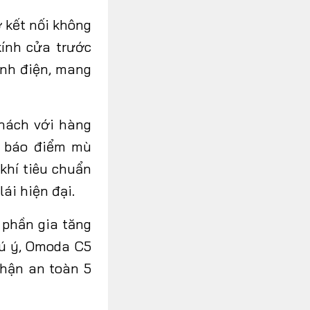
ợ kết nối không
kính cửa trước
ỉnh điện, mang
hách với hàng
h báo điểm mù
khí tiêu chuẩn
ái hiện đại.
 phần gia tăng
hú ý, Omoda C5
nhận an toàn 5