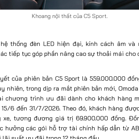
Khoang nội thất của C5 Sport.
 hệ thống đèn LED hiện đại, kính cách âm và n
ác tiếp tục góp phần nâng cao sự thoải mái cho c
yết của phiên bản C5 Sport là 559.000.000 đồ
uy
nhiên, trong
dịp ra mắt phiên bản mới, Omoda
ai chương trình ưu đãi dành cho khách hàng
 15/6 đến 31/7/2026. Theo đó, khách hàng đượ
 xe, tương đương giá trị 69.900.000 đồng. Đồ
c hưởng các gói hỗ trợ tài chính hấp dẫn từ A
lãi suất ưu đãi trong 12 tháng đầu.