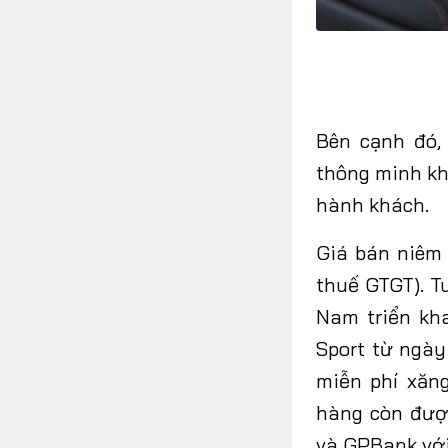
Bên cạnh đó,
thông minh kh
hành khách.
Giá bán niêm 
thuế GTGT). T
Nam triển kh
Sport từ ngày
miễn phí xăng
hàng còn đượ
và GPBank với 