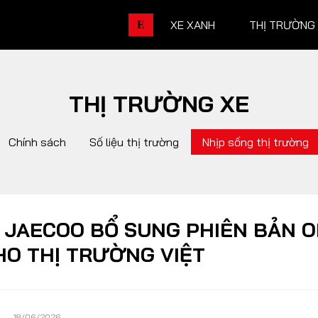
XE XANH
THỊ TRƯỜNG
E
THỊ TRƯỜNG XE
THỊ TRƯỜNG XE
DOANH 
Chính sách
Số liệu thị trường
Nhịp sống thị trường
Chính sách
Thương hiệu
Số liệu thị trường
Nhân vật
Nhịp sống thị trường
Quản trị
 JAECOO BỔ SUNG PHIÊN BẢN 
HO THỊ TRƯỜNG VIỆT
DÒNG XE
18/06/2026