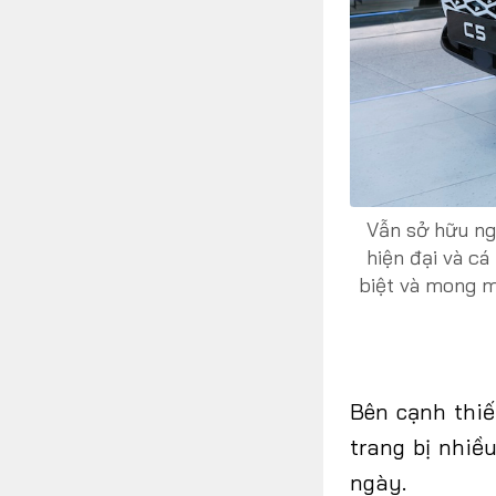
Vẫn sở hữu ng
hiện đại và c
biệt và mong m
Bên cạnh thiế
trang bị nhiề
ngày.