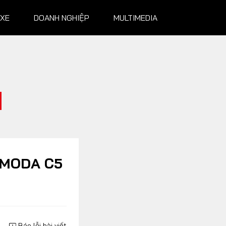
 XE
DOANH NGHIỆP
MULTIMEDIA
NGHIỆP
MULTIMEDIA
Infographics
Album ảnh
Video
OMODA C5
Báo lỗi bài viết