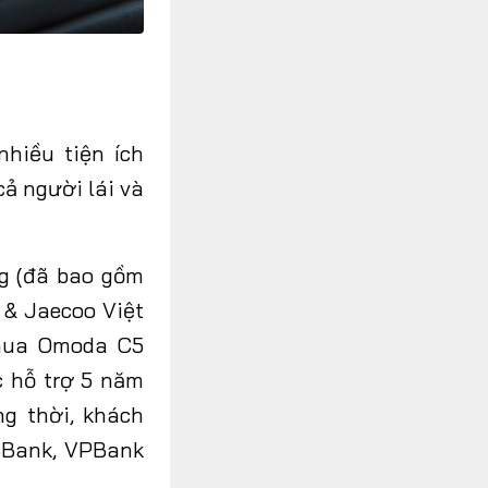
hiều tiện ích
ả người lái và
ng (đã bao gồm
 & Jaecoo Việt
 mua Omoda C5
c hỗ trợ 5 năm
ng thời, khách
BBank, VPBank