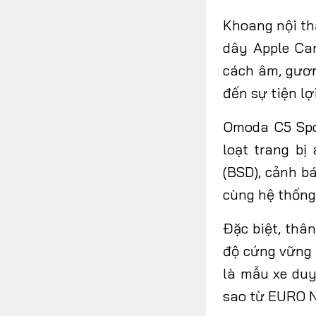
Khoang nội thấ
dây Apple Car
cách âm, gươn
đến sự tiện lợ
Omoda C5 Spo
loạt trang b
(BSD), cảnh b
cùng hệ thống 
Đặc biệt, thâ
độ cứng vững 
là mẫu xe duy
sao từ EURO 