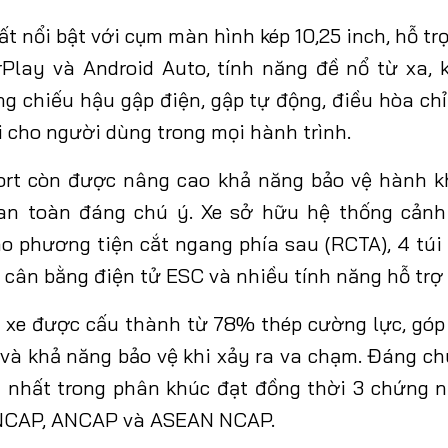
t nổi bật với cụm màn hình kép 10,25 inch, hỗ tr
Play và Android Auto, tính năng đề nổ từ xa, 
g chiếu hậu gập điện, gập tự động, điều hòa ch
i cho người dùng trong mọi hành trình.
rt còn được nâng cao khả năng bảo vệ hành k
ị an toàn đáng chú ý. Xe sở hữu hệ thống cản
áo phương tiện cắt ngang phía sau (RCTA), 4 túi 
cân bằng điện tử ESC và nhiều tính năng hỗ trợ l
n xe được cấu thành từ 78% thép cường lực, góp
và khả năng bảo vệ khi xảy ra va chạm. Đáng c
 nhất trong phân khúc đạt đồng thời 3 chứng 
NCAP, ANCAP và ASEAN NCAP
.