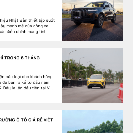
hiệu Nhật Bản thiết lập suốt
 dậy mạnh mẽ của dòng xe
ác điều chỉnh mang tính
mới, đã biến phân khúc này
g loạt của khối xe Hàn thông
kết hợp cùng làn sóng xe
c liệt.
CHỈ TRONG 6 THÁNG
iện các loại cho khách hàng
e đã bán ra kể từ đầu năm
 Đây là lần đầu tiên tại Việt
 xe bán ra chỉ trong 6
TRƯỜNG Ô TÔ GIÁ RẺ VIỆT