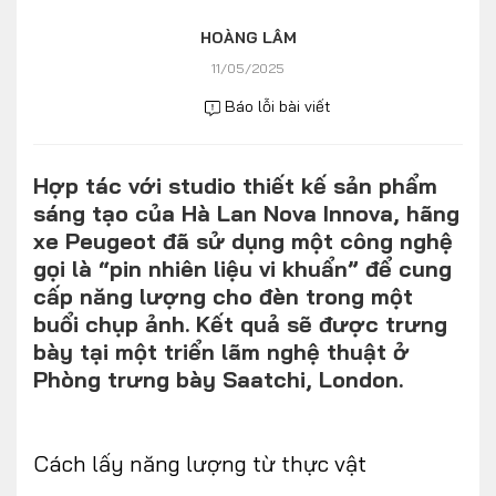
Số liệu thị trường
Nhân vật
HOÀNG LÂM
Nhịp sống thị trường
Quản trị
11/05/2025
Báo lỗi bài viết
MULTIMEDIA
Hợp tác với studio thiết kế sản phẩm
Infographics
sáng tạo của Hà Lan Nova Innova, hãng
Album ảnh
xe Peugeot đã sử dụng một công nghệ
gọi là “pin nhiên liệu vi khuẩn” để cung
Video
cấp năng lượng cho đèn trong một
buổi chụp ảnh. Kết quả sẽ được trưng
TRA CỨU XE
bày tại một triển lãm nghệ thuật ở
Phòng trưng bày Saatchi, London.
HÃNG XE
MODEL
Cách lấy năng lượng từ thực vật
DÒNG XE