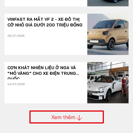
VINFAST RA MẮT VF 2 - XE ĐÔ THỊ
CỠ NHỎ GIÁ DƯỚI 200 TRIỆU ĐỒNG
05/07/2026
CƠN KHÁT NHIÊN LIỆU Ở NGA VÀ
“MỎ VÀNG” CHO XE ĐIỆN TRUNG
QUỐC
04/07/2026
Xem thêm