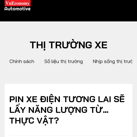
THỊ TRƯỜNG XE
XE XANH
Chính sách
Số liệu thị trường
Nhịp sống thị trườn
Xe khác
Trang chủ
Hybrid
Tiêu điểm
Xe điện
PIN XE ĐIỆN TƯƠNG LAI SẼ
LẤY NĂNG LƯỢNG TỪ…
THỊ TRƯỜNG XE
DOANH NGHIỆP
THỰC VẬT?
Chính sách
Thương hiệu