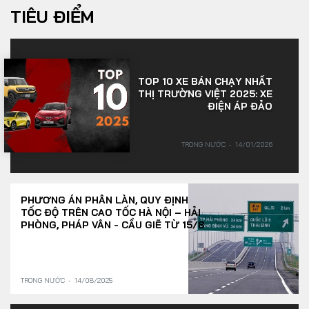
TIÊU ĐIỂM
TOP 10 XE BÁN CHẠY NHẤT
THỊ TRƯỜNG VIỆT 2025: XE
ĐIỆN ÁP ĐẢO
TRONG NƯỚC
14/01/2026
PHƯƠNG ÁN PHÂN LÀN, QUY ĐỊNH
TỐC ĐỘ TRÊN CAO TỐC HÀ NỘI – HẢI
PHÒNG, PHÁP VÂN - CẦU GIẼ TỪ 15/8
TRONG NƯỚC
14/08/2025