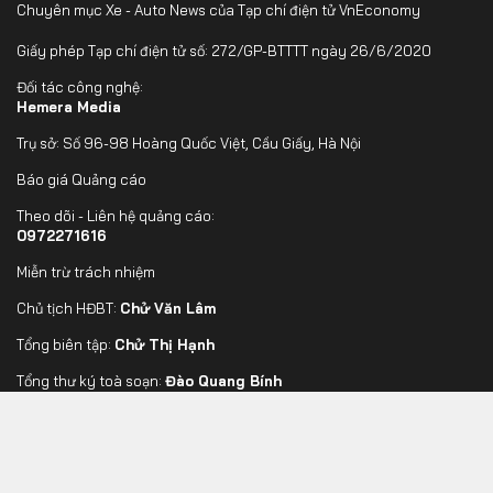
Chuyên mục Xe - Auto News của Tạp chí điện tử VnEconomy
Giấy phép Tạp chí điện tử số: 272/GP-BTTTT ngày 26/6/2020
Đối tác công nghệ:
Hemera Media
Trụ sở: Số 96-98 Hoàng Quốc Việt, Cầu Giấy, Hà Nội
Báo giá Quảng cáo
Theo dõi - Liên hệ quảng cáo:
0972271616
Miễn trừ trách nhiệm
Chủ tịch HĐBT:
Chử Văn Lâm
Tổng biên tập:
Chử Thị Hạnh
Tổng thư ký toà soạn:
Đào Quang Bính
FOLLOW US