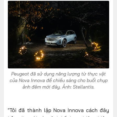
FOLLOW US
Facebook
Youtube
CONTACT US
Peugeot đã sử dụng năng lượng từ thực vật
0972271616
của Nova Innova để chiếu sáng cho buổi chụp
ngocvu.vneconomy@gmail.com
ảnh đêm mới đây. Ảnh: Stellantis.
"Tôi đã thành lập Nova Innova cách đây