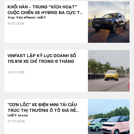
KHỐI HÀN - TRUNG “KÍCH HOẠT”
CUỘC CHIẾN XE HYBRID ĐA CỰC TẠI
THỊ TRƯỜNG VIỆT
19/07/2026
VINFAST LẬP KỶ LỤC DOANH SỐ
115.916 XE CHỈ TRONG 6 THÁNG
10/07/2026
"CƠN LỐC" XE ĐIỆN MINI TÁI CẤU
TRÚC THỊ TRƯỜNG Ô TÔ GIÁ RẺ
VIỆT NAM
07/07/2026