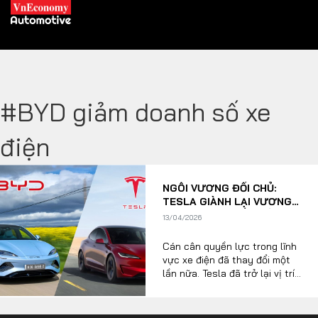
#BYD giảm doanh số xe
XE XANH
điện
Xe khác
Trang chủ
NGÔI VƯƠNG ĐỔI CHỦ:
Hybrid
Tiêu điểm
TESLA GIÀNH LẠI VƯƠNG
MIỆN TỪ TAY ĐỐI THỦ
Xe điện
13/04/2026
TRUNG QUỐC
Cán cân quyền lực trong lĩnh
THỊ TRƯỜNG XE
DOANH NGHIỆP
vực xe điện đã thay đổi một
lần nữa. Tesla đã trở lại vị trí
dẫn đầu trên toàn thế giới
sau khi báo cáo số liệu giao
Chính sách
Thương hiệu
hàng mạnh mẽ hơn trong quý