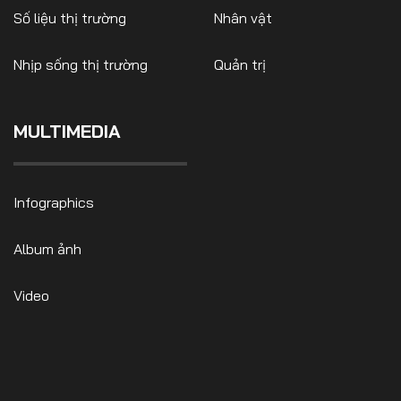
Số liệu thị trường
Nhân vật
Nhịp sống thị trường
Quản trị
FOLLOW US
MULTIMEDIA
Facebook
Youtube
Infographics
CONTACT US
Album ảnh
0972271616
ngocvu.vneconomy@gmail.com
Video