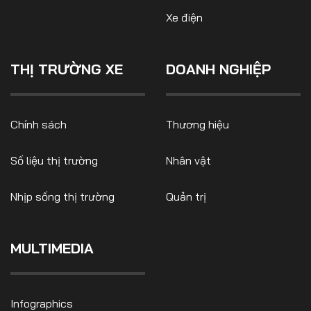
Xe điện
THỊ TRƯỜNG XE
DOANH NGHIỆP
FOLLOW US
Chính sách
Thương hiệu
Facebook
Youtube
Số liệu thị trường
Nhân vật
CONTACT US
Nhịp sống thị trường
Quản trị
0972271616
ngocvu.vneconomy@gmail.com
MULTIMEDIA
Infographics