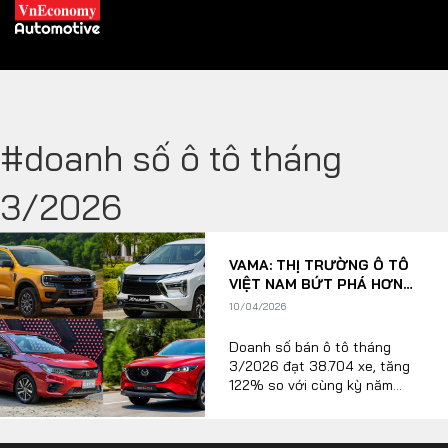
#doanh số ô tô tháng
XE XANH
3/2026
Xe khác
Trang chủ
VAMA: THỊ TRƯỜNG Ô TÔ
Hybrid
Tiêu điểm
VIỆT NAM BỨT PHÁ HƠN
100% TRONG THÁNG
Xe điện
10/04/2026
3/2026
Doanh số bán ô tô tháng
THỊ TRƯỜNG XE
DOANH NGHIỆP
3/2026 đạt 38.704 xe, tăng
122% so với cùng kỳ năm
trước, cho thấy sự phục hồi
mạnh mẽ của thị trường ô tô
Chính sách
Thương hiệu
Việt Nam.