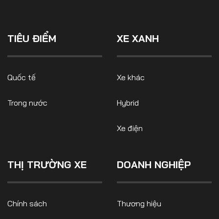
Số liệu thị trường
Nhân vật
Nhịp sống thị trường
Quản trị
TIÊU ĐIỂM
XE XANH
MULTIMEDIA
Quốc tế
Xe khác
Infographics
Album ảnh
Trong nước
Hybrid
Video
Xe điện
TRA CỨU XE
THỊ TRƯỜNG XE
DOANH NGHIỆP
HÃNG XE
MODEL
Chính sách
Thương hiệu
DÒNG XE