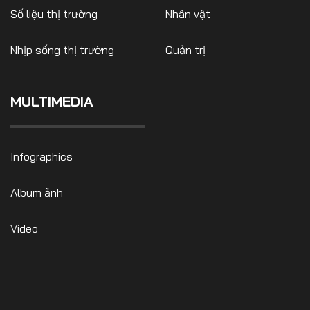
Số liệu thị trường
Nhân vật
Nhịp sống thị trường
Quản trị
FOLLOW US
MULTIMEDIA
Facebook
Youtube
Infographics
CONTACT US
Album ảnh
0972271616
ngocvu.vneconomy@gmail.com
Video