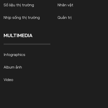
Số liệu thị trường
Nhân vật
Nhịp sống thị trường
Quản trị
FOLLOW US
MULTIMEDIA
Facebook
Youtube
Infographics
CONTACT US
Album ảnh
0972271616
ngocvu.vneconomy@gmail.com
Video