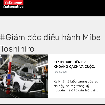
#Giám đốc điều hành Mibe
XE XANH
Toshihiro
Xe khác
Trang chủ
TỪ HYBRID ĐẾN EV:
Hybrid
Tiêu điểm
KHOẢNG CÁCH VÀ CUỘC
RƯỢT ĐUỔI SINH TỒN
Xe điện
12/04/2026
NGHẸT THỞ CỦA NGƯỜI
NHẬT
Xe Nhật là biểu tượng của sự
THỊ TRƯỜNG XE
DOANH NGHIỆP
tin cậy, nhưng trong kỷ
nguyên mà ô tô dần trở thành
“smartphone bốn bánh”, các
ông lớn trong ngành ô tô
Chính sách
Thương hiệu
Nhật Bản đang phải đối mặt