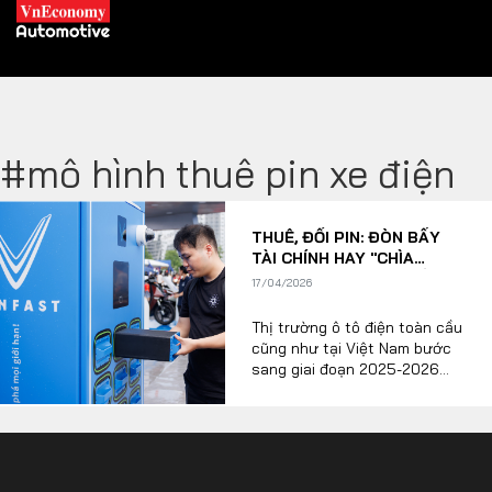
#mô hình thuê pin xe điện
XE XANH
THUÊ, ĐỔI PIN: ĐÒN BẨY
Xe khác
Trang chủ
TÀI CHÍNH HAY "CHÌA
KHÓA" CÔNG NGHỆ MỞ
17/04/2026
Hybrid
Tiêu điểm
CÁNH CỬA NET ZERO?
Thị trường ô tô điện toàn cầu
Xe điện
cũng như tại Việt Nam bước
sang giai đoạn 2025-2026
THỊ TRƯỜNG XE
đang chứng kiến một cuộc
DOANH NGHIỆP
dịch chuyển mô hình kinh
doanh mang tính bản lề. Nếu
như một thập kỷ trước, quyền
Chính sách
Thương hiệu
sở hữu trọn vẹn một chiếc xe