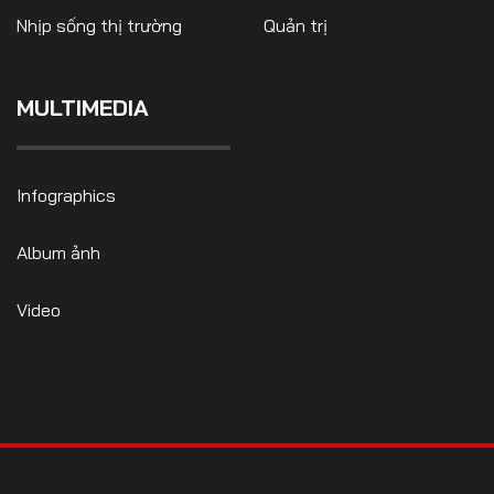
Nhịp sống thị trường
Quản trị
MULTIMEDIA
FOLLOW US
Infographics
Facebook
Youtube
Album ảnh
CONTACT US
Video
0972271616
ngocvu.vneconomy@gmail.com