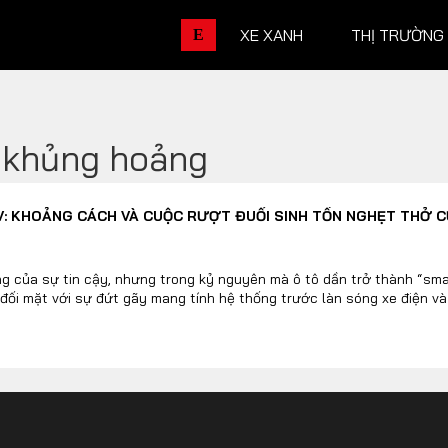
XE XANH
THỊ TRƯỜNG
E
 khủng hoảng
THỊ TRƯỜNG XE
DOANH 
V: KHOẢNG CÁCH VÀ CUỘC RƯỢT ĐUỔI SINH TỒN NGHẸT THỞ 
Chính sách
Thương hiệu
Số liệu thị trường
Nhân vật
ng của sự tin cậy, nhưng trong kỷ nguyên mà ô tô dần trở thành “sm
đối mặt với sự đứt gãy mang tính hệ thống trước làn sóng xe điện v
Nhịp sống thị trường
Quản trị
DÒNG XE