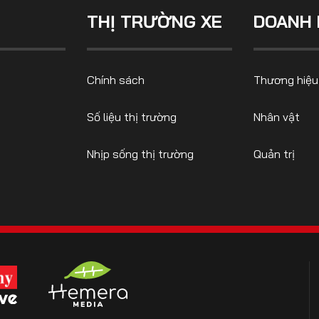
THỊ TRƯỜNG XE
DOANH 
CONTACT US
Chính sách
Thương hiệu
0972271616
ngocvu.vneconomy@gmail.com
Số liệu thị trường
Nhân vật
Nhịp sống thị trường
Quản trị