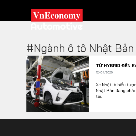
#Ngành ô tô Nhật Bản
XE XANH
TỪ HYBRID ĐẾN E
Xe khác
Trang chủ
12/04/2026
Hybrid
Tiêu điểm
Xe Nhật là biểu tượ
Nhật Bản đang phải 
Xe điện
tại.
TRA CỨU XE
HÃNG XE
MODEL