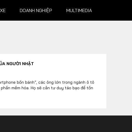
 XE
DOANH NGHIỆP
MULTIMEDIA
NGHIỆP
MULTIMEDIA
CỦA NGƯỜI NHẬT
Infographics
Album ảnh
artphone bốn bánh”, các ông lớn trong ngành ô tô
à phần mềm hóa. Họ sẽ cần tư duy táo bạo để tồn
Video