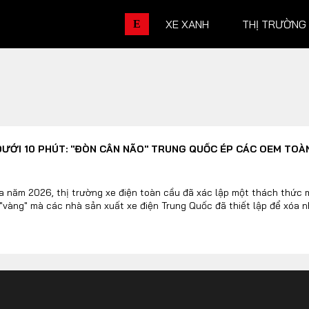
XE XANH
THỊ TRƯỜNG
E
THỊ TRƯỜNG XE
DOANH 
DƯỚI 10 PHÚT: "ĐÒN CÂN NÃO" TRUNG QUỐC ÉP CÁC OEM TOÀ
Chính sách
Thương hiệu
Số liệu thị trường
Nhân vật
a năm 2026, thị trường xe điện toàn cầu đã xác lập một thách thức 
 "vàng" mà các nhà sản xuất xe điện Trung Quốc đã thiết lập để xóa n
Nhịp sống thị trường
Quản trị
DÒNG XE