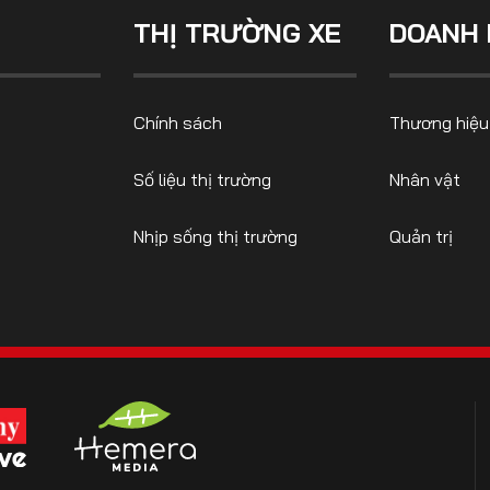
THỊ TRƯỜNG XE
DOANH 
CONTACT US
Chính sách
Thương hiệu
0972271616
ngocvu.vneconomy@gmail.com
Số liệu thị trường
Nhân vật
Nhịp sống thị trường
Quản trị