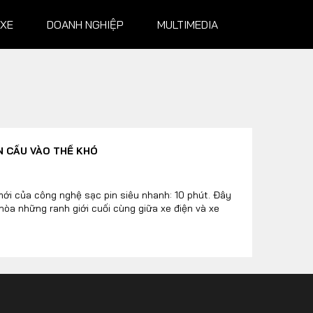
 XE
DOANH NGHIỆP
MULTIMEDIA
NGHIỆP
MULTIMEDIA
N CẦU VÀO THẾ KHÓ
Infographics
Album ảnh
mới của công nghệ sạc pin siêu nhanh: 10 phút. Đây
hòa những ranh giới cuối cùng giữa xe điện và xe
Video